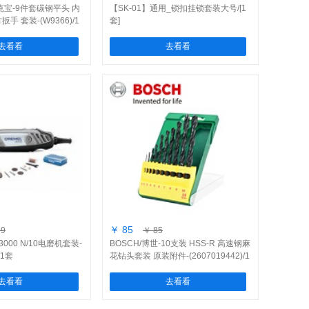
万克宝-9件套碳钢平头 内
【SK-01】通用_锁扣挂锁套装大号/[1
手 套装-(W9366)/1
套]
去看看
去看看
￥ 85
99
￥ 85
3000 N/10电磨机套装-
BOSCH/博世-10支装 HSS-R 高速钢麻
/1套
花钻头套装 原装附件-(2607019442)/1
包
去看看
去看看