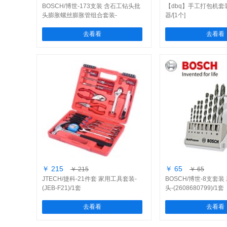
BOSCH/博世-173支装 含石工钻头批
【dbq】手工打包机套
头膨胀螺丝膨胀管组合套装-
器/[1个]
(2607019511)/1套
去看看
去看看
￥ 215
￥ 65
￥ 215
￥ 65
JTECH/捷科-21件套 家用工具套装-
BOSCH/博世-8支套
(JEB-F21)/1套
头-(2608680799)/1套
去看看
去看看