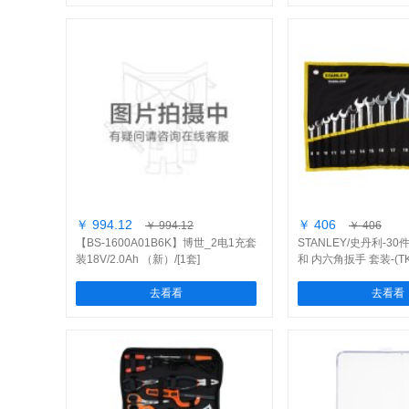
￥ 994.12
￥ 406
￥ 994.12
￥ 406
【BS-1600A01B6K】博世_2电1充套
STANLEY/史丹利-3
装18V/2.0Ah （新）/[1套]
和 内六角扳手 套装-(TK9
去看看
去看看