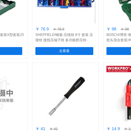
￥ 76.9
￥ 98
￥ 76.9
￥ 98
头套装X型套装25
SHEFFIELD/钢盾-压线钳 8寸 套装 压
BOSCH/博世
接钳 接线压端子钳 多功能挤压钳-
批头混合套装冲
(S035010)/1把
钻-(260701733
去看看
￥ 41
￥ 14.9
￥ 41
￥ 1