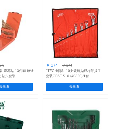
￥ 174
8.6
￥ 174
钢盾-麻花钻 13件套 镀钛
JTECH/捷科-10支装镜抛双梅呆扳手
 钻头套装-
套装OFSF-S10-(40820)/1套
去看看
去看看