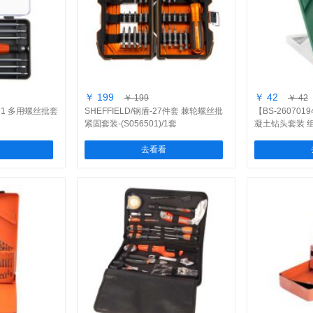
￥ 199
￥ 42
￥ 199
￥ 42
2合1 多用螺丝批套
SHEFFIELD/钢盾-27件套 棘轮螺丝批
【BS-26070
紧固套装-(S056501)/1套
凝土钻头套装 组
去看看