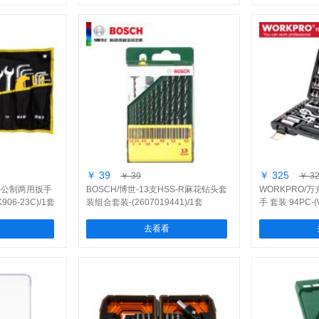
￥ 39
￥ 325
￥ 39
￥ 3
0件公制两用扳手
BOSCH/博世-13支HSS-R麻花钻头套
WORKPRO/万
06-23C)/1套
装组合套装-(2607019441)/1套
手 套装 94PC-(
去看看