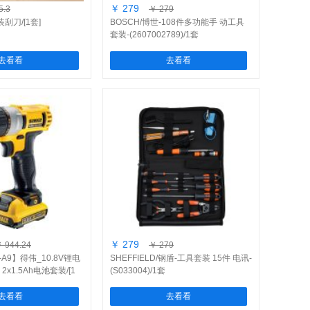
￥ 279
5.3
￥ 279
刮刀/[1套]
BOSCH/博世-108件多功能手 动工具
套装-(2607002789)/1套
去看看
去看看
￥ 279
 944.24
￥ 279
-A9】得伟_10.8V锂电
SHEFFIELD/钢盾-工具套装 15件 电讯-
x1.5Ah电池套装/[1
(S033004)/1套
去看看
去看看