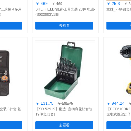
￥ 469
￥ 25.3
￥ 469
￥ 2
两爪/三爪拉马多用
SHEFFIELD/钢盾-工具套装 23件 电讯-
章胜_不锈钢套装
套
(S033003)/1套
去看看
￥ 131.75
￥ 944.24
￥ 131.75
￥
具套装 8件套 基
【SD-52919】世达_直柄麻花钻套装
【DCF610DK2
19件套/[1套]
充电式螺丝起子 2
套]
去看看