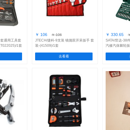
￥ 106
￥ 330.65
￥ 106
￥
25件套通用工具套
JTECH/捷科-9支装 镜抛双开呆扳手 套
SATA/世达-38
T022025)/1套
装-(41509)/1套
汽修汽保棘轮扳手 
去看看