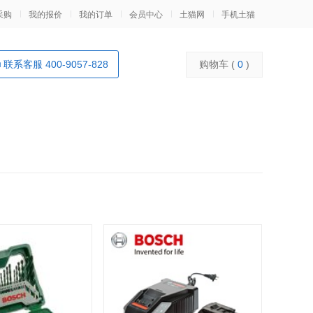
采购
我的报价
我的订单
会员中心
土猫网
手机土猫
联系客服 400-9057-828
购物车 (
0
)