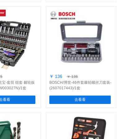
￥ 136
25
￥ 136
克宝-套筒 组套 棘轮扳
BOSCH/博世-46件套棘轮螺丝刀套装-
W003027N)/1套
(2607017443)/1套
去看看
去看看