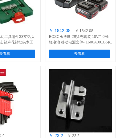
￥ 1842.08
￥ 1842.08
-电动工具附件33支钻头
BOSCH/博世-2电1充套装 18V/4.0Ah
击钻麻花钻批头木工
锂电池 移动电源套件-(1600A001B5)/1
7)/1只
套
去看看
去看看
￥ 23.2
4.9
￥ 23.2