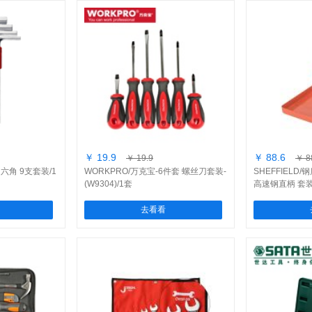
￥ 19.9
￥ 88.6
￥ 19.9
￥ 8
角 9支套装/1
WORKPRO/万克宝-6件套 螺丝刀套装-
SHEFFIELD/
(W9304)/1套
高速钢直柄 套装
(S133011)/1套
去看看