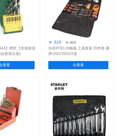
￥ 319
￥ 319
19444】博世_5支直柄混
SHEFFIELD/钢盾-工具套装 20件套 通
合套装/[1套]
用-(S022002)/1套
去看看
去看看