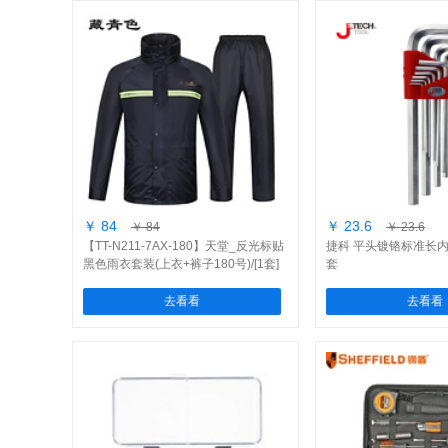
￥ 84
￥ 23.6
￥ 84
￥ 23.6
【TT-N211-7AX-180】天堂_反光标贴
捷科 平头镀铬标准长内六
黑色雨衣套装(上衣+裤子180号)/[1套]
套
去看看
去看看