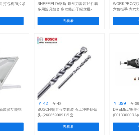
装 打包机加拉紧
SHEFFIELD/钢盾-螺丝刀套装16件套
WORKPRO/
多用旋具组套 多功能起子螺丝批-
六角扳手 内六方扳
(S056011)/1套
套
去看看
￥ 42
￥ 399
￥ 42
￥ 3
装 新款多功能钻
BOSCH/博世-8支套装 石工冲击钻钻
DREMEL/琢美-
头-(2608590091)/1套
(F0133000RA)
去看看