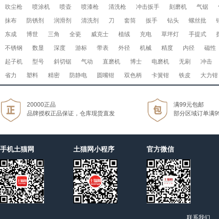
吹尘枪
喷涂机
喷壶
喷漆枪
清洗枪
冲击扳手
刻磨机
气锯
抹布
防锈剂
润滑剂
清洗剂
刀
套筒
扳手
钻头
螺丝批
东成
博世
三角
全瓷
威克士
植绒
充电
草坪灯
手提式
不锈钢
数显
深度
游标
带表
外径
机械
精度
内径
磁性
起子机
型号
斜切锯
气动
直磨机
博士
电磨机
无刷
冲击
省力
塑料
精密
防静电
圆嘴钳
双色柄
卡簧钳
铁皮
大力钳
20000正品
满99元包邮
品牌授权正品保证，仓库现货直发
部分区域订单满9
手机土猫网
土猫网小程序
官方微信
联系我们