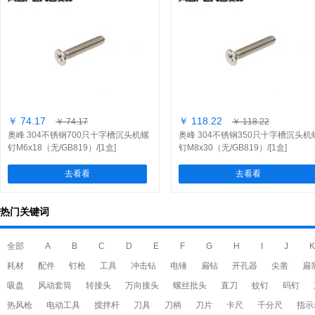
￥ 74.17
￥ 118.22
￥ 74.17
￥ 118.22
奥峰 304不锈钢700只十字槽沉头机螺
奥峰 304不锈钢350只十字槽沉头机
钉M6x18（无/GB819）/[1盒]
钉M8x30（无/GB819）/[1盒]
去看看
去看看
热门关键词
全部
A
B
C
D
E
F
G
H
I
J
K
耗材
配件
钉枪
工具
冲击钻
电锤
扁钻
开孔器
尖凿
扁
吸盘
风动套筒
转接头
万向接头
螺丝批头
直刀
蚊钉
码钉
热风枪
电动工具
搅拌杆
刀具
刀柄
刀片
卡尺
千分尺
指示