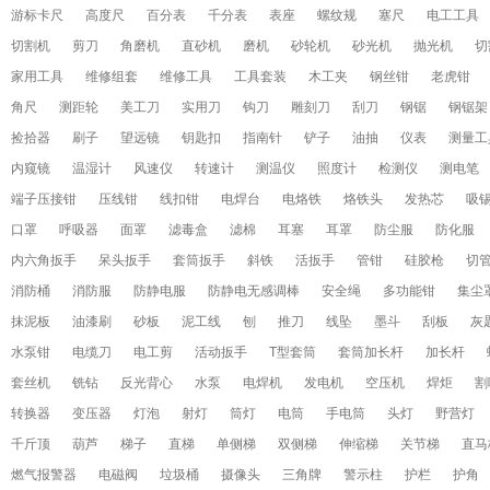
游标卡尺
高度尺
百分表
千分表
表座
螺纹规
塞尺
电工工具
切割机
剪刀
角磨机
直砂机
磨机
砂轮机
砂光机
抛光机
切
家用工具
维修组套
维修工具
工具套装
木工夹
钢丝钳
老虎钳
角尺
测距轮
美工刀
实用刀
钩刀
雕刻刀
刮刀
钢锯
钢锯架
捡拾器
刷子
望远镜
钥匙扣
指南针
铲子
油抽
仪表
测量工
内窥镜
温湿计
风速仪
转速计
测温仪
照度计
检测仪
测电笔
端子压接钳
压线钳
线扣钳
电焊台
电烙铁
烙铁头
发热芯
吸
口罩
呼吸器
面罩
滤毒盒
滤棉
耳塞
耳罩
防尘服
防化服
内六角扳手
呆头扳手
套筒扳手
斜铁
活扳手
管钳
硅胶枪
切
消防桶
消防服
防静电服
防静电无感调棒
安全绳
多功能钳
集尘
抹泥板
油漆刷
砂板
泥工线
刨
推刀
线坠
墨斗
刮板
灰
水泵钳
电缆刀
电工剪
活动扳手
T型套筒
套筒加长杆
加长杆
套丝机
铣钻
反光背心
水泵
电焊机
发电机
空压机
焊炬
割
转换器
变压器
灯泡
射灯
筒灯
电筒
手电筒
头灯
野营灯
千斤顶
葫芦
梯子
直梯
单侧梯
双侧梯
伸缩梯
关节梯
直马
燃气报警器
电磁阀
垃圾桶
摄像头
三角牌
警示柱
护栏
护角