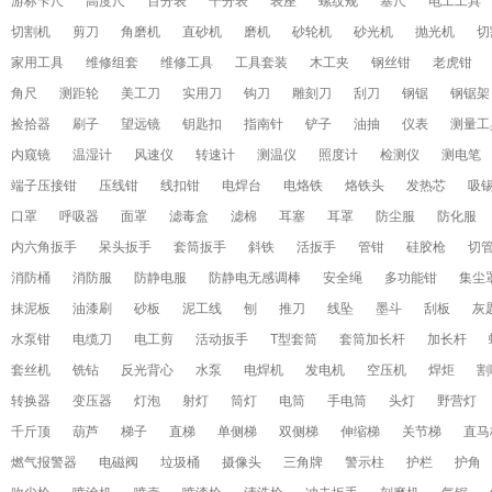
游标卡尺
高度尺
百分表
千分表
表座
螺纹规
塞尺
电工工具
切割机
剪刀
角磨机
直砂机
磨机
砂轮机
砂光机
抛光机
切
家用工具
维修组套
维修工具
工具套装
木工夹
钢丝钳
老虎钳
角尺
测距轮
美工刀
实用刀
钩刀
雕刻刀
刮刀
钢锯
钢锯架
捡拾器
刷子
望远镜
钥匙扣
指南针
铲子
油抽
仪表
测量工
内窥镜
温湿计
风速仪
转速计
测温仪
照度计
检测仪
测电笔
端子压接钳
压线钳
线扣钳
电焊台
电烙铁
烙铁头
发热芯
吸
口罩
呼吸器
面罩
滤毒盒
滤棉
耳塞
耳罩
防尘服
防化服
内六角扳手
呆头扳手
套筒扳手
斜铁
活扳手
管钳
硅胶枪
切
消防桶
消防服
防静电服
防静电无感调棒
安全绳
多功能钳
集尘
抹泥板
油漆刷
砂板
泥工线
刨
推刀
线坠
墨斗
刮板
灰
水泵钳
电缆刀
电工剪
活动扳手
T型套筒
套筒加长杆
加长杆
套丝机
铣钻
反光背心
水泵
电焊机
发电机
空压机
焊炬
割
转换器
变压器
灯泡
射灯
筒灯
电筒
手电筒
头灯
野营灯
千斤顶
葫芦
梯子
直梯
单侧梯
双侧梯
伸缩梯
关节梯
直马
燃气报警器
电磁阀
垃圾桶
摄像头
三角牌
警示柱
护栏
护角