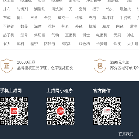
吹尘枪
喷涂机
喷壶
喷漆枪
清洗枪
冲击扳手
刻磨机
气锯
抹布
防锈剂
润滑剂
清洗剂
刀
套筒
扳手
钻头
螺丝批
东成
博世
三角
全瓷
威克士
植绒
充电
草坪灯
手提式
不锈钢
数显
深度
游标
带表
外径
机械
精度
内径
磁性
起子机
型号
斜切锯
气动
直磨机
博士
电磨机
无刷
冲击
省力
塑料
精密
防静电
圆嘴钳
双色柄
卡簧钳
铁皮
大力钳
20000正品
满99元包邮
品牌授权正品保证，仓库现货直发
部分区域订单满9
手机土猫网
土猫网小程序
官方微信
联系我们