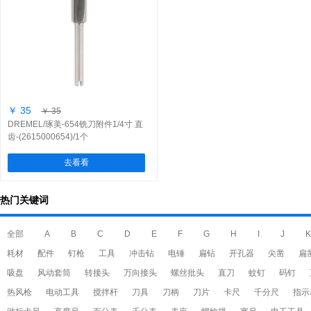
￥ 35
￥ 35
DREMEL/琢美-654铣刀附件1/4寸 直
齿-(2615000654)/1个
去看看
热门关键词
全部
A
B
C
D
E
F
G
H
I
J
K
耗材
配件
钉枪
工具
冲击钻
电锤
扁钻
开孔器
尖凿
扁
吸盘
风动套筒
转接头
万向接头
螺丝批头
直刀
蚊钉
码钉
热风枪
电动工具
搅拌杆
刀具
刀柄
刀片
卡尺
千分尺
指示