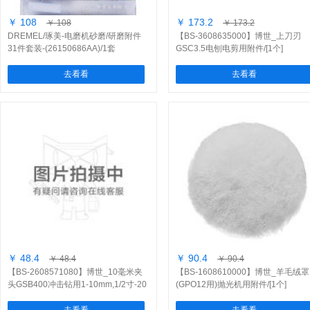
￥ 108
￥ 173.2
￥ 108
￥ 173.2
DREMEL/琢美-电磨机砂磨/研磨附件
【BS-3608635000】博世_上刀刃
31件套装-(26150686AA)/1套
GSC3.5电刨电剪用附件/[1个]
去看看
去看看
￥ 48.4
￥ 90.4
￥ 48.4
￥ 90.4
【BS-2608571080】博世_10毫米夹
【BS-1608610000】博世_羊毛绒罩
头GSB400冲击钻用1-10mm,1/2寸-20
(GPO12用)抛光机用附件/[1个]
夹头及通用附件/[1个]