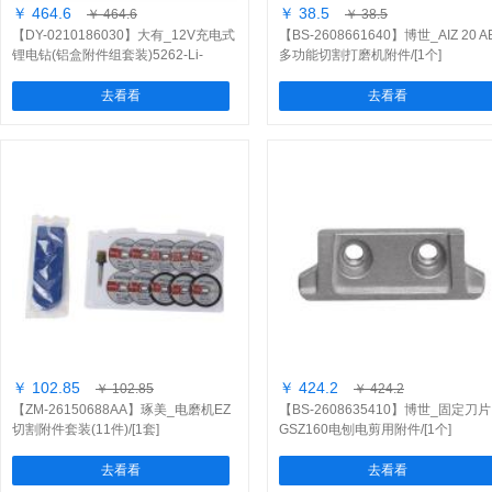
￥ 464.6
￥ 38.5
￥ 464.6
￥ 38.5
【DY-0210186030】大有_12V充电式
【BS-2608661640】博世_AIZ 20 A
锂电钻(铝盒附件组套装)5262-Li-
多功能切割打磨机附件/[1个]
12TS/[1台]
去看看
去看看
￥ 102.85
￥ 424.2
￥ 102.85
￥ 424.2
【ZM-26150688AA】琢美_电磨机EZ
【BS-2608635410】博世_固定刀片
切割附件套装(11件)/[1套]
GSZ160电刨电剪用附件/[1个]
去看看
去看看