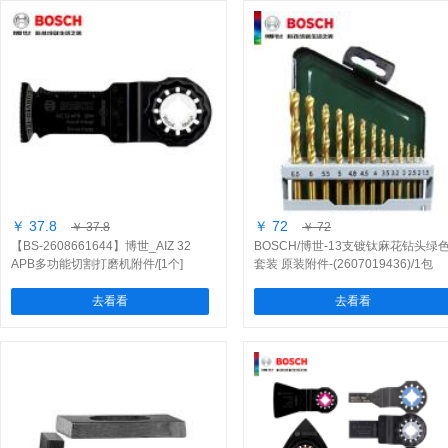
￥ 37.8
￥ 72
￥ 37.8
￥ 72
【BS-2608661644】博世_AIZ 32
BOSCH/博世-13支镀钛麻花钻头绿
APB多功能切割打磨机附件/[1个]
套装 原装附件-(2607019436)/1包
去看看
去看看