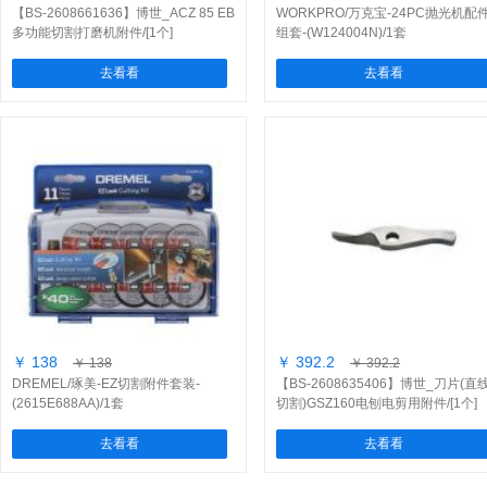
【BS-2608661636】博世_ACZ 85 EB
WORKPRO/万克宝-24PC抛光机配
多功能切割打磨机附件/[1个]
组套-(W124004N)/1套
去看看
去看看
￥ 138
￥ 392.2
￥ 138
￥ 392.2
DREMEL/琢美-EZ切割附件套装-
【BS-2608635406】博世_刀片(直
(2615E688AA)/1套
切割)GSZ160电刨电剪用附件/[1个]
去看看
去看看