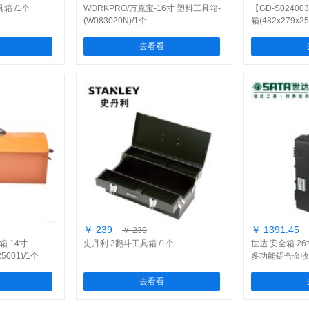
箱 /1个
WORKPRO/万克宝-16寸 塑料工具箱-
【GD-S0240
(W083020N)/1个
箱(482x279x25
去看看
￥ 239
￥ 1391.45
￥ 239
箱 14寸
史丹利 3翻斗工具箱 /1个
世达 安全箱 2
25001)/1个
多功能铝合金收
去看看