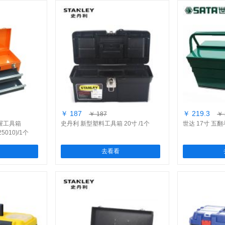
￥ 187
￥ 219.3
￥ 187
￥ 
抽屉工具箱
史丹利 新型塑料工具箱 20寸 /1个
世达 17寸 五翻
25010)/1个
去看看