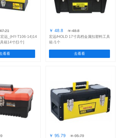
￥ 48.8
47.21
￥ 48.8
宏远_(HY-T106-14)14
宏远/HOLD 17寸高档金属扣塑料工具
箱14寸/[1个]
箱 /1个
去看看
去看看
￥ 95.79
19
￥ 95.79