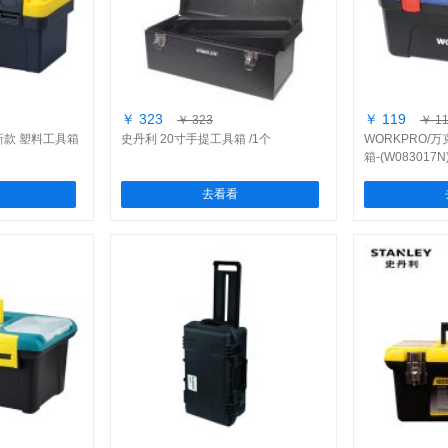
￥ 323
￥ 119
￥ 323
￥ 1
档新款 塑料工具箱
史丹利 20寸手提工具箱 /1个
WORKPRO/万
箱-(W083017N
去看看