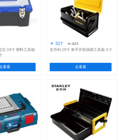
￥ 327
￥ 327
克宝-19寸 塑料工具箱-
史丹利 19寸 单手开双抽屉工具箱 /1个
1个
去看看
去看看