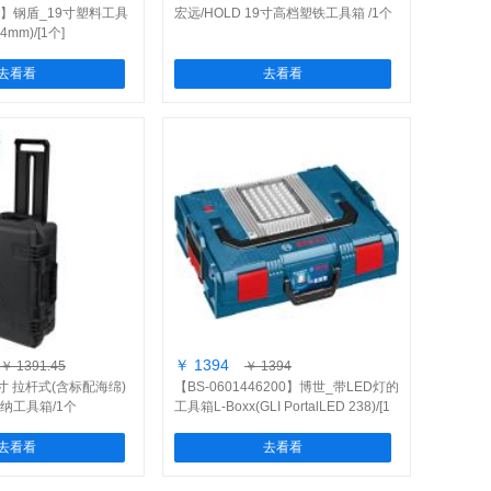
03】钢盾_19寸塑料工具
宏远/HOLD 19寸高档塑铁工具箱 /1个
4mm)/[1个]
去看看
去看看
￥ 1394
￥ 1391.45
￥ 1394
6寸 拉杆式(含标配海绵)
【BS-0601446200】博世_带LED灯的
纳工具箱/1个
工具箱L-Boxx(GLI PortalLED 238)/[1
个]
去看看
去看看