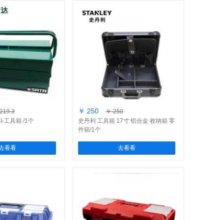
￥ 250
219.3
￥ 250
斗工具箱 /1个
史丹利 工具箱 17寸 铝合金 收纳箱 零
件箱/1个
去看看
去看看