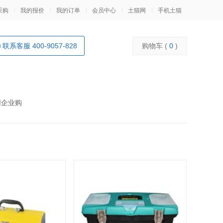
采购
我的报价
我的订单
会员中心
土猫网
手机土猫
联系客服 400-9057-828
购物车 (
0
)
网企业购