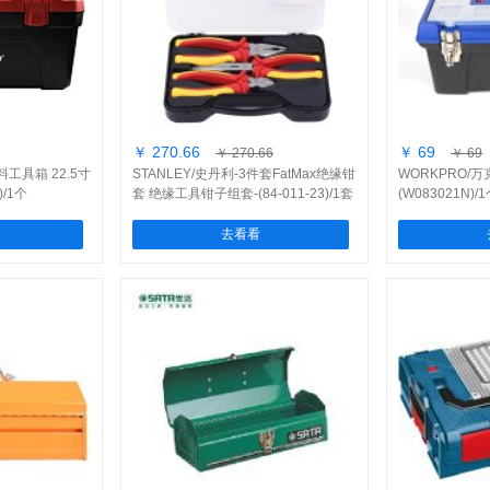
￥ 270.66
￥ 69
￥ 270.66
￥ 69
料工具箱 22.5寸
STANLEY/史丹利-3件套FatMax绝缘钳
WORKPRO/万
)/1个
套 绝缘工具钳子组套-(84-011-23)/1套
(W083021N)/
去看看