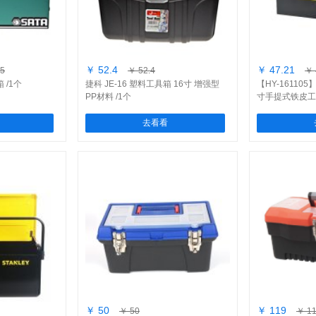
￥ 52.4
￥ 47.21
85
￥ 52.4
￥ 
 /1个
捷科 JE-16 塑料工具箱 16寸 增强型
【HY-161105】
PP材料 /1个
寸手提式铁皮工具
去看看
￥ 50
￥ 119
￥ 50
￥ 1