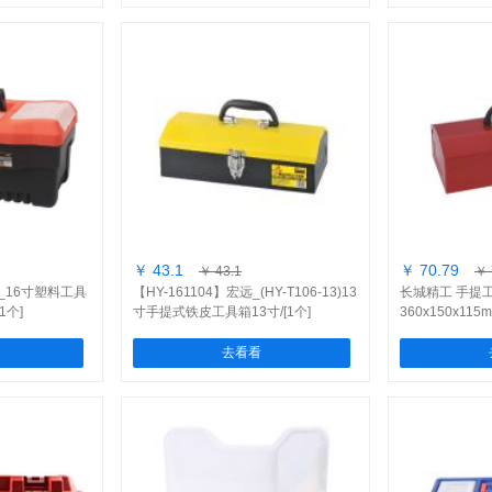
￥ 43.1
￥ 70.79
￥ 43.1
￥ 
盾_16寸塑料工具
【HY-161104】宏远_(HY-T106-13)13
长城精工 手提
[1个]
寸手提式铁皮工具箱13寸/[1个]
360x150x115
去看看