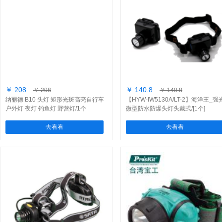
￥ 208
￥ 140.8
￥ 208
￥ 140.8
纳丽德 B10 头灯 矩形光斑高亮自行车
【HYW-IW5130A/LT-2】海洋王_强
户外灯 夜灯 钓鱼灯 野营灯/1个
微型防水防爆头灯头戴式/[1个]
去看看
去看看