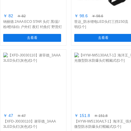
￥ 82
￥ 98.6
￥ 82
￥ 98.6
纳丽德 2AAA ECO STAR 头灯 黑/蓝/
世达_防水锂电LED头灯三挡150流
粉/橙/绿/白 户外灯 夜灯 钓鱼灯 野营灯
明/[1个]
去看看
去看看
￥ 47
￥ 151.8
￥ 47
￥ 151.8
【XFD-J0030110】谢菲德_3AAA
【HYW-IW5130A/LT-1】海洋王_强
3LED头灯(灰色)/[1个]
微型防水防爆头灯帽戴式/[1个]