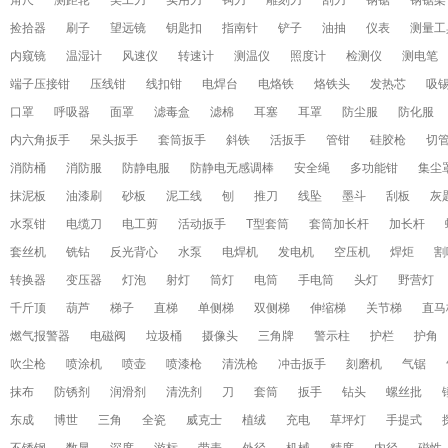
角尺
测距轮
美工刀
实用刀
钩刀
雕刻刀
刮刀
钢锯
钢锯架
捡拾器
刷子
望远镜
钥匙扣
指南针
铲子
油抽
仪表
测量工
内窥镜
温湿计
风速仪
转速计
测温仪
照度计
检测仪
测电笔
端子压接钳
压线钳
线扣钳
电焊台
电烙铁
烙铁头
发热芯
吸
口罩
呼吸器
面罩
滤毒盒
滤棉
耳塞
耳罩
防尘服
防化服
内六角扳手
呆头扳手
套筒扳手
斜铁
活扳手
管钳
硅胶枪
切
消防桶
消防服
防静电服
防静电无感调棒
安全绳
多功能钳
集尘
抹泥板
油漆刷
砂板
泥工线
刨
推刀
线坠
墨斗
刮板
灰
水泵钳
电缆刀
电工剪
活动扳手
T型套筒
套筒加长杆
加长杆
套丝机
铣钻
反光背心
水泵
电焊机
发电机
空压机
焊炬
割
转换器
变压器
灯泡
射灯
筒灯
电筒
手电筒
头灯
野营灯
千斤顶
葫芦
梯子
直梯
单侧梯
双侧梯
伸缩梯
关节梯
直马
燃气报警器
电磁阀
垃圾桶
摄像头
三角牌
警示柱
护栏
护角
吹尘枪
喷涂机
喷壶
喷漆枪
清洗枪
冲击扳手
刻磨机
气锯
抹布
防锈剂
润滑剂
清洗剂
刀
套筒
扳手
钻头
螺丝批
东成
博世
三角
全瓷
威克士
植绒
充电
草坪灯
手提式