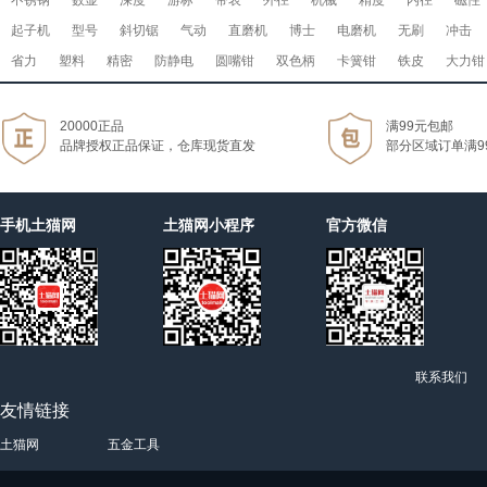
不锈钢
数显
深度
游标
带表
外径
机械
精度
内径
磁性
起子机
型号
斜切锯
气动
直磨机
博士
电磨机
无刷
冲击
省力
塑料
精密
防静电
圆嘴钳
双色柄
卡簧钳
铁皮
大力钳
20000正品
满99元包邮
品牌授权正品保证，仓库现货直发
部分区域订单满9
手机土猫网
土猫网小程序
官方微信
联系我们
友情链接
土猫网
五金工具