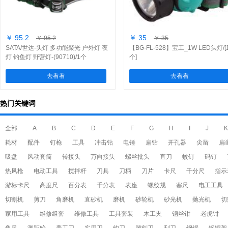
￥ 95.2
￥ 35
￥ 95.2
￥ 35
SATA/世达-头灯 多功能聚光 户外灯 夜
【BG-FL-528】宝工_1W LED头灯/[
灯 钓鱼灯 野营灯-(90710)/1个
个]
去看看
去看看
热门关键词
全部
A
B
C
D
E
F
G
H
I
J
K
耗材
配件
钉枪
工具
冲击钻
电锤
扁钻
开孔器
尖凿
扁
吸盘
风动套筒
转接头
万向接头
螺丝批头
直刀
蚊钉
码钉
热风枪
电动工具
搅拌杆
刀具
刀柄
刀片
卡尺
千分尺
指示
游标卡尺
高度尺
百分表
千分表
表座
螺纹规
塞尺
电工工具
切割机
剪刀
角磨机
直砂机
磨机
砂轮机
砂光机
抛光机
切
家用工具
维修组套
维修工具
工具套装
木工夹
钢丝钳
老虎钳