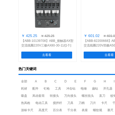
￥ 425.25
￥ 601.02
￥ 425.25
￥ 601.
【ABB-10139708】ABB_接触器AX型
【ABB-82200668】
交流线圈220V三极AX80-30-11/[1个]
交流线圈220V四极A50-4
去看看
去看看
热门关键词
全部
A
B
C
D
E
F
G
H
I
耗材
配件
钉枪
工具
冲击钻
电锤
扁钻
开孔器
吸盘
风动套筒
转接头
万向接头
螺丝批头
直刀
蚊
热风枪
电动工具
搅拌杆
刀具
刀柄
刀片
卡尺
游标卡尺
高度尺
百分表
千分表
表座
螺纹规
塞尺