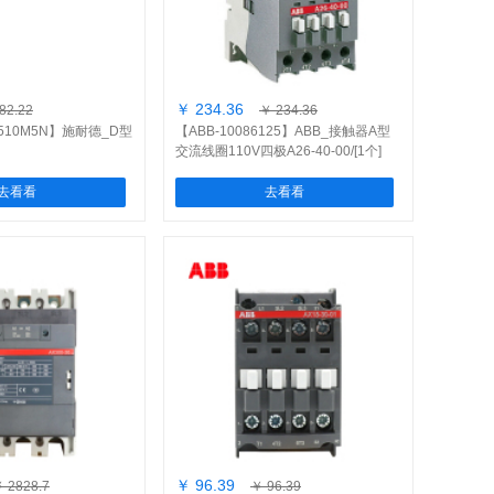
￥ 234.36
82.22
￥ 234.36
2510M5N】施耐德_D型
【ABB-10086125】ABB_接触器A型
交流线圈110V四极A26-40-00/[1个]
N+LANN11N辅助触
去看看
去看看
￥ 96.39
 2828.7
￥ 96.39