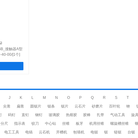
02
ABB_接触器A型
0-00/[1个]
J
K
L
M
N
O
P
Q
R
S
T
尖凿
扁凿
圆锯片
锯条
锯片
云石片
砂磨片
百叶轮
锉
钉
码钉
直钉
钢钉
玻璃胶
热熔胶
胶棒
扎带
气动工具
旋
千分尺
指示表
铰刀
中心钻
丝锥
板牙
机用丝锥
螺旋槽丝锥
电工工具
电镐
云石机
开槽机
刨墙机
电锯
锯
链锯
台锯