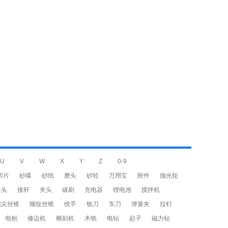
U
V
W
X
Y
Z
0-9
切片
砂碟
砂纸
磨头
砂轮
万用宝
附件
抛光轮
具头
接杆
夹头
碳刷
充电器
锂电池
搅拌机
螺尖丝锥
螺纹丝锥
绞手
铣刀
车刀
弹簧夹
拉钉
电刨
修边机
雕刻机
木铣
电钻
起子
磁力钻