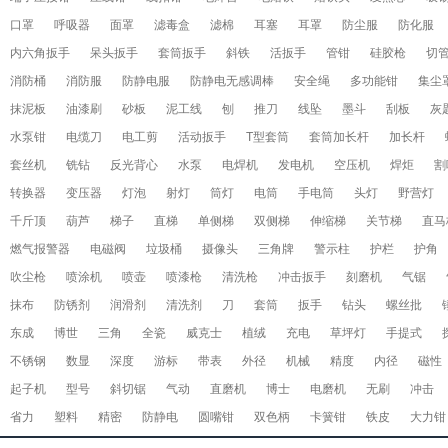
口罩
呼吸器
面罩
滤毒盒
滤棉
耳塞
耳罩
防尘服
防化服
内六角扳手
呆头扳手
套筒扳手
斜铁
活扳手
管钳
硅胶枪
切
消防桶
消防服
防静电服
防静电无感调棒
安全绳
多功能钳
集尘
抹泥板
油漆刷
砂板
泥工线
刨
推刀
线坠
墨斗
刮板
灰
水泵钳
电缆刀
电工剪
活动扳手
T型套筒
套筒加长杆
加长杆
套丝机
铣钻
反光背心
水泵
电焊机
发电机
空压机
焊炬
割
转换器
变压器
灯泡
射灯
筒灯
电筒
手电筒
头灯
野营灯
千斤顶
葫芦
梯子
直梯
单侧梯
双侧梯
伸缩梯
关节梯
直马
燃气报警器
电磁阀
垃圾桶
摄像头
三角牌
警示柱
护栏
护角
吹尘枪
喷涂机
喷壶
喷漆枪
清洗枪
冲击扳手
刻磨机
气锯
抹布
防锈剂
润滑剂
清洗剂
刀
套筒
扳手
钻头
螺丝批
东成
博世
三角
全瓷
威克士
植绒
充电
草坪灯
手提式
不锈钢
数显
深度
游标
带表
外径
机械
精度
内径
磁性
起子机
型号
斜切锯
气动
直磨机
博士
电磨机
无刷
冲击
省力
塑料
精密
防静电
圆嘴钳
双色柄
卡簧钳
铁皮
大力钳