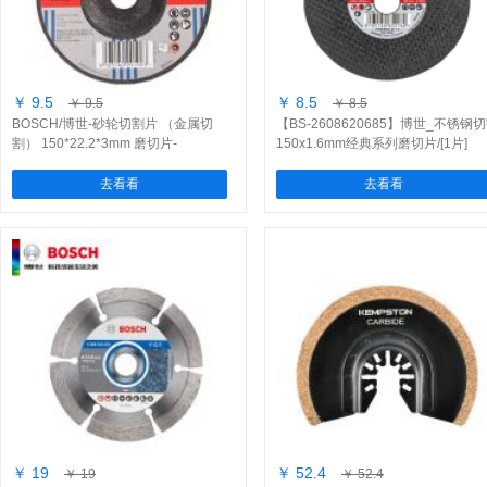
￥ 9.5
￥ 8.5
￥ 9.5
￥ 8.5
BOSCH/博世-砂轮切割片 （金属切
【BS-2608620685】博世_不锈钢
割） 150*22.2*3mm 磨切片-
150x1.6mm经典系列磨切片/[1片]
(2608600854)/1片
去看看
去看看
￥ 19
￥ 52.4
￥ 19
￥ 52.4