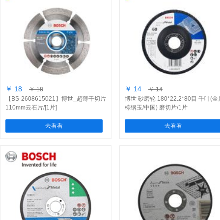
￥ 18
￥ 14
￥ 18
￥ 14
【BS-2608615021】博世_超薄干切片
博世 砂磨轮 180*22.2*80目 千叶(金
110mm云石片/[1片]
棕钢玉/中国) 磨切片/1片
去看看
去看看