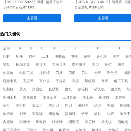
【BS-2608615022】博世_超薄干切片
【KPS-K-QG10-0012】凯普森_扇
114mm云石片/[1片]
合金磨切片88/[1片]
去看看
去看看
热门关键词
全部
A
B
C
D
E
F
G
H
I
J
K
耗材
配件
钉枪
工具
冲击钻
电锤
扁钻
开孔器
尖凿
扁
吸盘
风动套筒
转接头
万向接头
螺丝批头
直刀
蚊钉
码钉
热风枪
电动工具
搅拌杆
刀具
刀柄
刀片
卡尺
千分尺
指示
游标卡尺
高度尺
百分表
千分表
表座
螺纹规
塞尺
电工工具
切割机
剪刀
角磨机
直砂机
磨机
砂轮机
砂光机
抛光机
切
家用工具
维修组套
维修工具
工具套装
木工夹
钢丝钳
老虎钳
角尺
测距轮
美工刀
实用刀
钩刀
雕刻刀
刮刀
钢锯
钢锯架
捡拾器
刷子
望远镜
钥匙扣
指南针
铲子
油抽
仪表
测量工
内窥镜
温湿计
风速仪
转速计
测温仪
照度计
检测仪
测电笔
端子压接钳
压线钳
线扣钳
电焊台
电烙铁
烙铁头
发热芯
吸