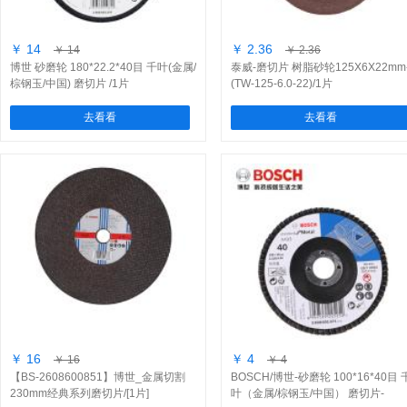
￥ 14
￥ 2.36
￥ 14
￥ 2.36
博世 砂磨轮 180*22.2*40目 千叶(金属/
泰威-磨切片 树脂砂轮125X6X22mm
棕钢玉/中国) 磨切片 /1片
(TW-125-6.0-22)/1片
去看看
去看看
￥ 16
￥ 4
￥ 16
￥ 4
【BS-2608600851】博世_金属切割
BOSCH/博世-砂磨轮 100*16*40目 
230mm经典系列磨切片/[1片]
叶（金属/棕钢玉/中国） 磨切片-