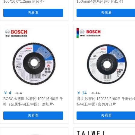
100*16.0*1.2mm 角磨片-
150mm经典系列磨切片/[1片]
(2608601310)/1片
去看看
去看看
￥ 4
￥ 14
￥ 4
￥ 14
BOSCH/博世-砂磨轮 100*16*80目 千
博世 砂磨轮 180*22.2*60目 千叶(金
叶（金属/棕钢玉/中国） 磨切片-
棕钢玉/中国) 磨切片 /1片
(2608603367)/1片
去看看
去看看