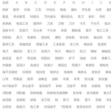
全部
A
B
C
D
E
F
G
H
I
J
K
耗材
配件
钉枪
工具
冲击钻
电锤
扁钻
开孔器
尖凿
扁
吸盘
风动套筒
转接头
万向接头
螺丝批头
直刀
蚊钉
码钉
热风枪
电动工具
搅拌杆
刀具
刀柄
刀片
卡尺
千分尺
指示
游标卡尺
高度尺
百分表
千分表
表座
螺纹规
塞尺
电工工具
切割机
剪刀
角磨机
直砂机
磨机
砂轮机
砂光机
抛光机
切
家用工具
维修组套
维修工具
工具套装
木工夹
钢丝钳
老虎钳
角尺
测距轮
美工刀
实用刀
钩刀
雕刻刀
刮刀
钢锯
钢锯架
捡拾器
刷子
望远镜
钥匙扣
指南针
铲子
油抽
仪表
测量工
内窥镜
温湿计
风速仪
转速计
测温仪
照度计
检测仪
测电笔
端子压接钳
压线钳
线扣钳
电焊台
电烙铁
烙铁头
发热芯
吸
口罩
呼吸器
面罩
滤毒盒
滤棉
耳塞
耳罩
防尘服
防化服
内六角扳手
呆头扳手
套筒扳手
斜铁
活扳手
管钳
硅胶枪
切
消防桶
消防服
防静电服
防静电无感调棒
安全绳
多功能钳
集尘
抹泥板
油漆刷
砂板
泥工线
刨
推刀
线坠
墨斗
刮板
灰
水泵钳
电缆刀
电工剪
活动扳手
T型套筒
套筒加长杆
加长杆