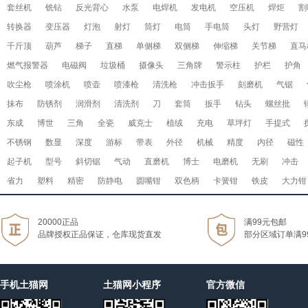
套丝机
铣钻
反光背心
水泵
电焊机
发电机
空压机
焊炬
割
转换器
变压器
灯泡
射灯
筒灯
电筒
手电筒
头灯
野营灯
千斤顶
葫芦
梯子
直梯
单侧梯
双侧梯
伸缩梯
关节梯
直马
燃气报警器
电磁阀
垃圾桶
摄像头
三角牌
警示柱
护栏
护角
吹尘枪
喷涂机
喷壶
喷漆枪
清洗枪
冲击扳手
刻磨机
气锯
抹布
防锈剂
润滑剂
清洗剂
刀
套筒
扳手
钻头
螺丝批
东成
博世
三角
全瓷
威克士
植绒
充电
草坪灯
手提式
不锈钢
数显
深度
游标
带表
外径
机械
精度
内径
磁性
起子机
型号
斜切锯
气动
直磨机
博士
电磨机
无刷
冲击
省力
塑料
精密
防静电
圆嘴钳
双色柄
卡簧钳
铁皮
大力钳
20000正品
满99元包邮
品牌授权正品保证，仓库现货直发
部分区域订单满9
手机土猫网
土猫网小程序
官方微信