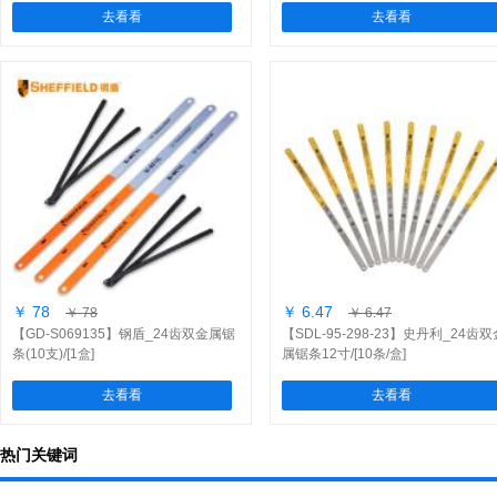
去看看
去看看
￥ 78
￥ 6.47
￥ 78
￥ 6.47
【GD-S069135】钢盾_24齿双金属锯
【SDL-95-298-23】史丹利_24齿双
条(10支)/[1盒]
属锯条12寸/[10条/盒]
去看看
去看看
热门关键词