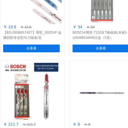
￥ 19.8
￥ 34
￥ 19.8
￥ 34
【BS-2608657407】博世_S925VF 金
BOSCH/博世-T101B T曲锯条(木材)-
属切割专业型马刀锯条/支
(2608663849)/1盒（5支）
去看看
去看看
￥ 211.7
￥ 8
￥ 211.7
￥ 8