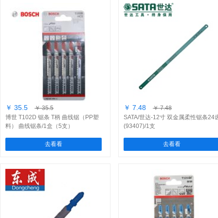
￥ 35.5
￥ 7.48
￥ 35.5
￥ 7.48
博世 T102D 锯条 T柄 曲线锯（PP塑
SATA/世达-12寸 双金属柔性锯条24
料） 曲线锯条/1盒（5支）
(93407)/1支
去看看
去看看