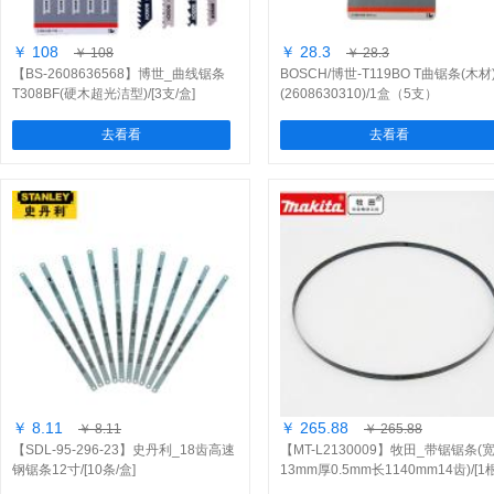
￥ 108
￥ 28.3
￥ 108
￥ 28.3
【BS-2608636568】博世_曲线锯条
BOSCH/博世-T119BO T曲锯条(木材)
T308BF(硬木超光洁型)/[3支/盒]
(2608630310)/1盒（5支）
去看看
去看看
￥ 8.11
￥ 265.88
￥ 8.11
￥ 265.88
【SDL-95-296-23】史丹利_18齿高速
【MT-L2130009】牧田_带锯锯条(
钢锯条12寸/[10条/盒]
13mm厚0.5mm长1140mm14齿)/[1根