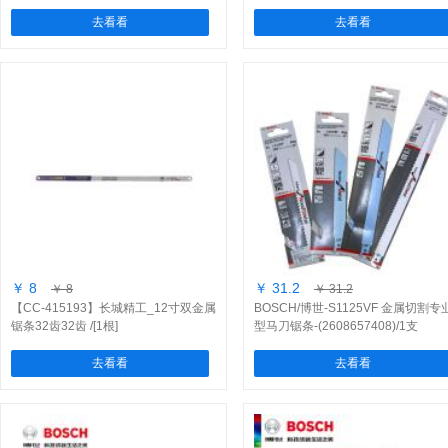
支）
去看看
去看看
￥ 8
￥ 31.2
￥ 8
￥ 31.2
【CC-415193】长城精工_12寸双金属
BOSCH/博世-S1125VF 金属切割专
锯条32齿32齿 /[1根]
型马刀锯条-(2608657408)/1支
去看看
去看看