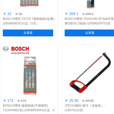
￥ 32
￥ 209.1
￥ 32
￥ 209.1
BOSCH/博世-T227D T曲线锯条(金属)-
BOSCH/博世-S2041HM 空气砖纤
(2608668542)/1盒（5支）
膏切割马刀锯条-(2608650975)/支
去看看
去看看
￥ 172
￥ 25.35
￥ 172
￥ 25.35
BOSCH/博世-曲线锯条(不锈钢型)
JTECH/捷科-锯弓（含锯条）-
T118AHM(3支)-(2608663854)/1盒（3
(130701)/1把