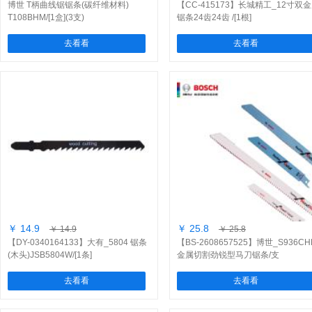
博世 T柄曲线锯锯条(碳纤维材料)
【CC-415173】长城精工_12寸双
T108BHM/[1盒](3支)
锯条24齿24齿 /[1根]
去看看
去看看
￥ 14.9
￥ 25.8
￥ 14.9
￥ 25.8
【DY-0340164133】大有_5804 锯条
【BS-2608657525】博世_S936CH
(木头)JSB5804W/[1条]
金属切割劲锐型马刀锯条/支
去看看
去看看