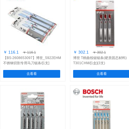
￥ 116.1
￥ 302.1
￥ 116.1
￥ 302.1
【BS-2608653097】博世_S922EHM
博世 T柄曲线锯锯条(硬质固态材料)
不锈钢切割专用马刀锯条/[1支]
T301CHM/[1盒](3支)
去看看
去看看