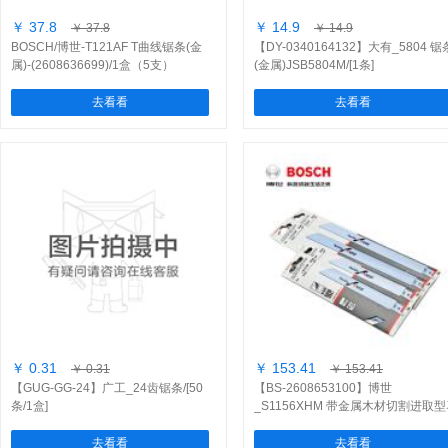
￥ 37.8
￥ 14.9
￥ 37.8
￥ 14.9
BOSCH/博世-T121AF T曲线锯条(金
【DY-0340164132】大有_5804 锯
属)-(2608636699)/1盒（5支）
(金属)JSB5804M/[1条]
去看看
去看看
￥ 0.31
￥ 153.41
￥ 0.31
￥ 153.41
【GUG-GG-24】广工_24齿锯条/[50
【BS-2608653100】博世
条/1盒]
_S1156XHM 带金属木材切割进取
刀锯条/[1支]
去看看
去看看