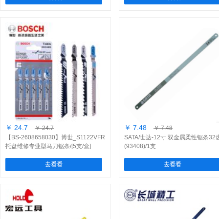
￥ 24.7
￥ 7.48
￥ 24.7
￥ 7.48
【BS-2608658030】博世_S1122VFR
SATA/世达-12寸 双金属柔性锯条32
托盘维修专业型马刀锯条/[5支/盒]
(93408)/1支
去看看
去看看