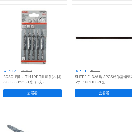
￥ 40.4
￥ 9.9
￥ 40.4
￥ 9.9
BOSCH/博世-T144DP T曲锯条(木材)-
SHEFFIELD/钢盾-3PCS迷你型钢锯
(2608633A35)/1盒（5支）
6寸-(S069106)/1套
去看看
去看看