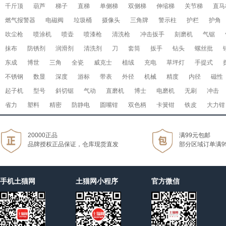
千斤顶
葫芦
梯子
直梯
单侧梯
双侧梯
伸缩梯
关节梯
直马
燃气报警器
电磁阀
垃圾桶
摄像头
三角牌
警示柱
护栏
护角
吹尘枪
喷涂机
喷壶
喷漆枪
清洗枪
冲击扳手
刻磨机
气锯
抹布
防锈剂
润滑剂
清洗剂
刀
套筒
扳手
钻头
螺丝批
东成
博世
三角
全瓷
威克士
植绒
充电
草坪灯
手提式
不锈钢
数显
深度
游标
带表
外径
机械
精度
内径
磁性
起子机
型号
斜切锯
气动
直磨机
博士
电磨机
无刷
冲击
省力
塑料
精密
防静电
圆嘴钳
双色柄
卡簧钳
铁皮
大力钳
20000正品
满99元包邮
品牌授权正品保证，仓库现货直发
部分区域订单满9
手机土猫网
土猫网小程序
官方微信