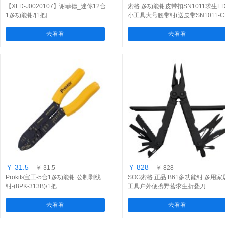
【XFD-J0020107】谢菲德_迷你12合
索格 多功能钳皮带扣SN1011求生E
1多功能钳/[1把]
小工具大号腰带钳(送皮带SN1011-C
去看看
去看看
￥ 31.5
￥ 828
￥ 31.5
￥ 828
Prokits宝工-5合1多功能钳 公制剥线
SOG索格 正品 B61多功能钳 多用家
钳-(8PK-313B)/1把
工具户外便携野营求生折叠刀
去看看
去看看