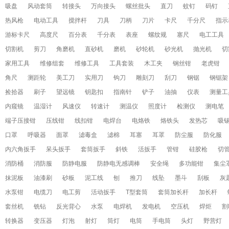
吸盘
风动套筒
转接头
万向接头
螺丝批头
直刀
蚊钉
码钉
热风枪
电动工具
搅拌杆
刀具
刀柄
刀片
卡尺
千分尺
指示
游标卡尺
高度尺
百分表
千分表
表座
螺纹规
塞尺
电工工具
切割机
剪刀
角磨机
直砂机
磨机
砂轮机
砂光机
抛光机
切
家用工具
维修组套
维修工具
工具套装
木工夹
钢丝钳
老虎钳
角尺
测距轮
美工刀
实用刀
钩刀
雕刻刀
刮刀
钢锯
钢锯架
捡拾器
刷子
望远镜
钥匙扣
指南针
铲子
油抽
仪表
测量工
内窥镜
温湿计
风速仪
转速计
测温仪
照度计
检测仪
测电笔
端子压接钳
压线钳
线扣钳
电焊台
电烙铁
烙铁头
发热芯
吸
口罩
呼吸器
面罩
滤毒盒
滤棉
耳塞
耳罩
防尘服
防化服
内六角扳手
呆头扳手
套筒扳手
斜铁
活扳手
管钳
硅胶枪
切
消防桶
消防服
防静电服
防静电无感调棒
安全绳
多功能钳
集尘
抹泥板
油漆刷
砂板
泥工线
刨
推刀
线坠
墨斗
刮板
灰
水泵钳
电缆刀
电工剪
活动扳手
T型套筒
套筒加长杆
加长杆
套丝机
铣钻
反光背心
水泵
电焊机
发电机
空压机
焊炬
割
转换器
变压器
灯泡
射灯
筒灯
电筒
手电筒
头灯
野营灯