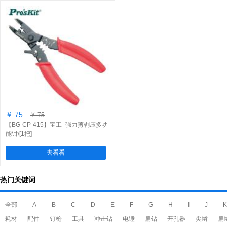
￥ 75
￥ 75
【BG-CP-415】宝工_强力剪剥压多功
能钳/[1把]
去看看
热门关键词
全部
A
B
C
D
E
F
G
H
I
J
K
耗材
配件
钉枪
工具
冲击钻
电锤
扁钻
开孔器
尖凿
扁