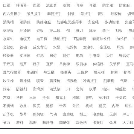
口罩
呼吸器
面罩
滤毒盒
滤棉
耳塞
耳罩
防尘服
防化服
内六角扳手
呆头扳手
套筒扳手
斜铁
活扳手
管钳
硅胶枪
切
消防桶
消防服
防静电服
防静电无感调棒
安全绳
多功能钳
集尘
抹泥板
油漆刷
砂板
泥工线
刨
推刀
线坠
墨斗
刮板
灰
水泵钳
电缆刀
电工剪
活动扳手
T型套筒
套筒加长杆
加长杆
套丝机
铣钻
反光背心
水泵
电焊机
发电机
空压机
焊炬
割
转换器
变压器
灯泡
射灯
筒灯
电筒
手电筒
头灯
野营灯
千斤顶
葫芦
梯子
直梯
单侧梯
双侧梯
伸缩梯
关节梯
直马
燃气报警器
电磁阀
垃圾桶
摄像头
三角牌
警示柱
护栏
护角
吹尘枪
喷涂机
喷壶
喷漆枪
清洗枪
冲击扳手
刻磨机
气锯
抹布
防锈剂
润滑剂
清洗剂
刀
套筒
扳手
钻头
螺丝批
东成
博世
三角
全瓷
威克士
植绒
充电
草坪灯
手提式
不锈钢
数显
深度
游标
带表
外径
机械
精度
内径
磁性
起子机
型号
斜切锯
气动
直磨机
博士
电磨机
无刷
冲击
省力
塑料
精密
防静电
圆嘴钳
双色柄
卡簧钳
铁皮
大力钳