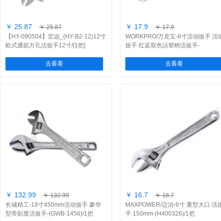
￥ 25.87
￥ 17.9
￥ 25.87
￥ 17.9
【HY-090504】宏远_(HY-B2-12)12寸
WORKPRO/万克宝-8寸活动扳手 活
欧式通筋方孔活扳手12寸/[1把]
扳手 红蓝双色沾塑柄活扳手-
(W072018N)/1个
去看看
去看看
￥ 132.99
￥ 16.7
￥ 132.99
￥ 16.7
长城精工-18寸450mm活动扳手 豪华
MAXPOWER/迈泊-6寸 重型大口 活
型带刻度活扳手-(GWB-1456)/1把
手 150mm-(H400326)/1把