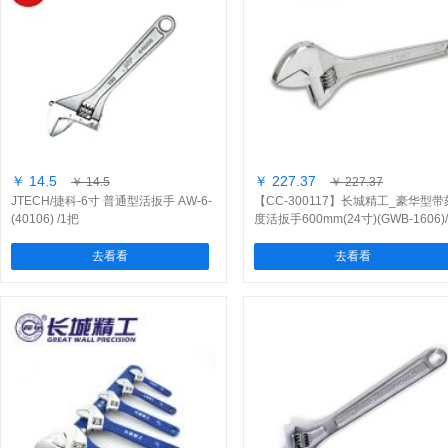
￥ 14.5
￥ 227.37
￥ 14.5
￥ 227.37
JTECH/捷科-6寸 普通型活扳手 AW-6-
【CC-300117】长城精工_豪华型带
(40106) /1把
度活扳手600mm(24寸)(GWB-1606)/
把]
去看看
去看看