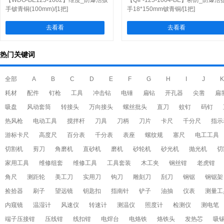
【WDO-BE125-1002】维度_防爆活扳
【QIF-125-1004-BE】桥防_防爆活
手铍青铜(100mm)/[1把]
手18*150mm铍青铜/[1把]
去看看
去看看
热门关键词
全部
A
B
C
D
E
F
G
H
I
J
K
耗材
配件
钉枪
工具
冲击钻
电锤
扁钻
开孔器
尖凿
扁
吸盘
风动套筒
转接头
万向接头
螺丝批头
直刀
蚊钉
码钉
热风枪
电动工具
搅拌杆
刀具
刀柄
刀片
卡尺
千分尺
指示
游标卡尺
高度尺
百分表
千分表
表座
螺纹规
塞尺
电工工具
切割机
剪刀
角磨机
直砂机
磨机
砂轮机
砂光机
抛光机
切
家用工具
维修组套
维修工具
工具套装
木工夹
钢丝钳
老虎钳
角尺
测距轮
美工刀
实用刀
钩刀
雕刻刀
刮刀
钢锯
钢锯架
捡拾器
刷子
望远镜
钥匙扣
指南针
铲子
油抽
仪表
测量工
内窥镜
温湿计
风速仪
转速计
测温仪
照度计
检测仪
测电笔
端子压接钳
压线钳
线扣钳
电焊台
电烙铁
烙铁头
发热芯
吸