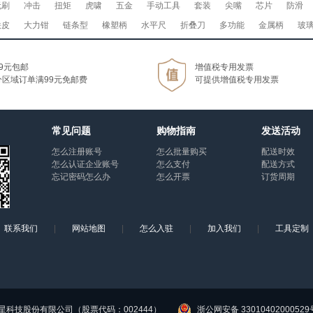
无刷
冲击
扭矩
虎啸
五金
手动工具
套装
尖嘴
芯片
防滑
铁皮
大力钳
链条型
橡塑柄
水平尺
折叠刀
多功能
金属柄
玻
9元包邮
增值税专用发票
分区域订单满99元免邮费
可提供增值税专用发票
常见问题
购物指南
发送活动
怎么注册账号
怎么批量购买
配送时效
怎么认证企业账号
怎么支付
配送方式
忘记密码怎么办
怎么开票
订货周期
联系我们
|
网站地图
|
怎么入驻
|
加入我们
|
工具定制
杭州巨星科技股份有限公司（股票代码：002444）
浙公网安备 33010402000529