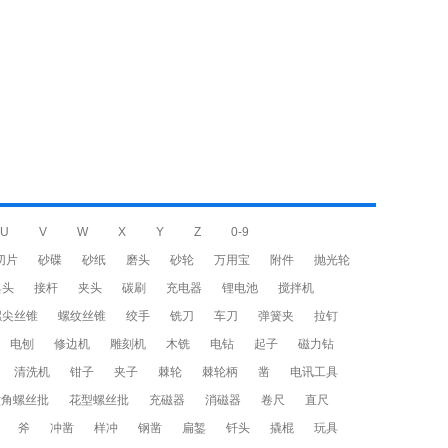
U
V
W
X
Y
Z
0-9
切片
砂碟
砂纸
磨头
砂轮
万用宝
附件
抛光轮
具头
接杆
夹头
碳刷
充电器
锂电池
搅拌机
螺尖丝锥
螺纹丝锥
绞手
铣刀
车刀
弹簧夹
拉钉
电刨
修边机
雕刻机
木铣
电钻
起子
磁力钻
清洗机
钳子
夹子
棘轮
棘轮柄
凿
电讯工具
六角螺丝批
花型螺丝批
充磁器
消磁器
卷尺
直尺
斧
冲凿
样冲
钢凿
扁錾
钎头
撬棍
玩具