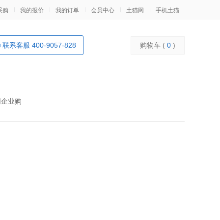
采购
我的报价
我的订单
会员中心
土猫网
手机土猫
联系客服 400-9057-828
购物车 (
0
)
网企业购