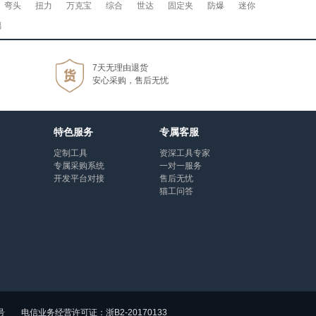
弯头
扭力
万克宝
综合
世达
固定夹
防爆
迷你
璃
7天无理由退货
安心采购，售后无忧
特色服务
专属客服
定制工具
资深工具专家
专属采购系统
一对一服务
开发平台对接
售后无忧
猫工问答
号
电信业务经营许可证：浙B2-20170133