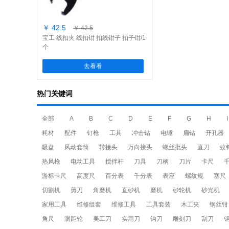
￥ 42.5
￥ 42.5
宝工 线扣夹 线扣钳 扣线钳子 扣子钳/1
个
去看看
热门关键词
全部
A
B
C
D
E
F
G
H
I
耗材
配件
钉枪
工具
冲击钻
电锤
扁钻
开孔器
吸盘
风动套筒
转接头
万向接头
螺丝批头
直刀
蚊
热风枪
电动工具
搅拌杆
刀具
刀柄
刀片
卡尺
游标卡尺
高度尺
百分表
千分表
表座
螺纹规
塞尺
切割机
剪刀
角磨机
直砂机
磨机
砂轮机
砂光机
家用工具
维修组套
维修工具
工具套装
木工夹
钢丝钳
角尺
测距轮
美工刀
实用刀
钩刀
雕刻刀
刮刀