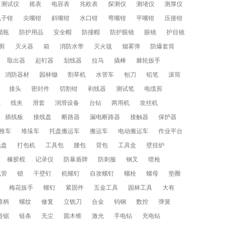
测试仪
摇表
电容表
兆欧表
探测仪
测堵仪
测厚仪
电子钳
尖嘴钳
斜嘴钳
水口钳
弯嘴钳
平嘴钳
压接钳
精瓶
防护用品
安全帽
防撞帽
防护眼镜
眼镜
护目镜
剪
灭火器
箱
消防水带
灭火毯
烟雾弹
防爆套筒
取出器
起钉器
划线器
拉马
撬棒
棘轮扳手
消防器材
园林锄
割草机
水管车
刨刀
铅笔
滚筒
接头
密封件
切割钳
剥线器
测试笔
电缆剪
批
线夹
滑套
润滑设备
台钻
两用机
攻丝机
插线板
接线盘
断路器
漏电断路器
接触器
保护器
推车
堆垛车
托盘搬运车
搬运车
电动搬运车
作业平台
托盘
打包机
工具包
腰包
背包
工具盒
壁挂炉
橡胶棍
记录仪
防暴盾牌
防刺服
钢叉
喷枪
气管
锁
干壁钉
机螺钉
自攻螺钉
螺栓
螺母
垫圈
梅花扳手
螺钉
紧固件
五金工具
园林工具
大有
锥柄
螺纹
修复
立铣刀
合金
钨钢
数控
弹簧
链锯
链条
无尘
圆木锥
激光
手电钻
充电钻