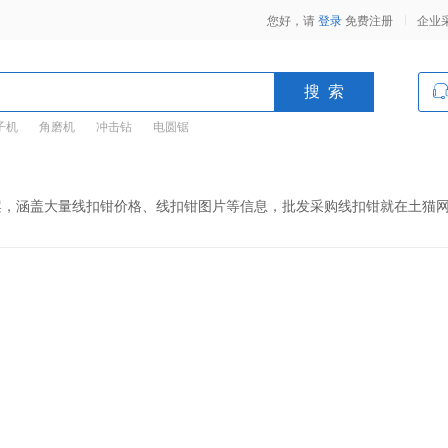
您好，请
登录
免费注册
企业
子机
角磨机
冲击钻
电圆锯
案，涵盖大量线扣钳价格、线扣钳图片等信息，批发采购线扣钳就在土猫