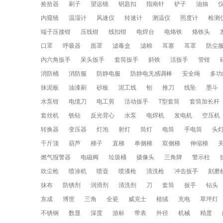
捡拾器
刷子
望远镜
钥匙扣
指南针
铲子
油抽
内窥镜
温湿计
风速仪
转速计
测温仪
照度计
检测
端子压接钳
压线钳
线扣钳
电焊台
电烙铁
烙铁头
口罩
呼吸器
面罩
滤毒盒
滤棉
耳塞
耳罩
防尘
内六角扳手
呆头扳手
套筒扳手
斜铁
活扳手
管钳
消防桶
消防服
防静电服
防静电无感调棒
安全绳
多功
抹泥板
油漆刷
砂板
泥工线
刨
推刀
线坠
墨斗
水泵钳
电缆刀
电工剪
活动扳手
T型套筒
套筒加长杆
套丝机
铣钻
反光背心
水泵
电焊机
发电机
空压机
转换器
变压器
灯泡
射灯
筒灯
电筒
手电筒
头
千斤顶
葫芦
梯子
直梯
单侧梯
双侧梯
伸缩梯
燃气报警器
电磁阀
垃圾桶
摄像头
三角牌
警示柱
吹尘枪
喷涂机
喷壶
喷漆枪
清洗枪
冲击扳手
刻磨
抹布
防锈剂
润滑剂
清洗剂
刀
套筒
扳手
钻头
东成
博世
三角
全瓷
威克士
植绒
充电
草坪灯
不锈钢
数显
深度
游标
带表
外径
机械
精度