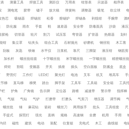
仪表
测量工具
焊接工具
测距仪
万用表
钳形表
示波器
相序表
仪
测电笔
胶带
镊子
放大镜
弹簧钩
调整器
吸笔
吹尘球
发热芯
吸锡器
焊锡丝
松香
熔锡炉
焊锡条
剥线钳
手腕带
酒
服
防化服
雨衣
手套
鞋
速差器
安全带
防毒面具
沙袋
液压
硅胶枪
切管器
轮片
割刀
试压泵
弯管器
扩管器
热熔器
划针
能钳
集尘罩
钻夹头
组合工具
石材抛光
砂磨机
钢丝轮
木工凿
刮板
灰匙
铁锹
水平仪
注浆机
靠尺
三脚架
液压钳
钢筋剪
加长杆
螺丝批组套
十字螺丝批
米字螺丝批
一字螺丝批
精密螺丝
焊炬
割咀
变频器
开关
插座
插头
空白面板
防溅盒
底盒
灯
野营灯
工作灯
LED灯
聚光灯
电池
叉车
杭叉
堆高车
手
关节梯
直马梯
梯凳
踏台
脚手架
工具车
工具箱
安全箱
工具
护栏
护角
广角镜
告示牌
定位器
路锥
减速带
警示带
指挥棒
机
气锯
气钻
气铲
打磨带
打磨头
气剪刀
增压器
调节阀
螺丝批
锤
麻花钻
瓷砖
螺丝刀
两用扳手
批头
工具组套
尺
手提式
探照灯
强光
直柄
规格
高速钢
全磨
机用
手用
内径
磁性
建筑
电动
装配
往复锯
充电式
木工
曲线锯
电