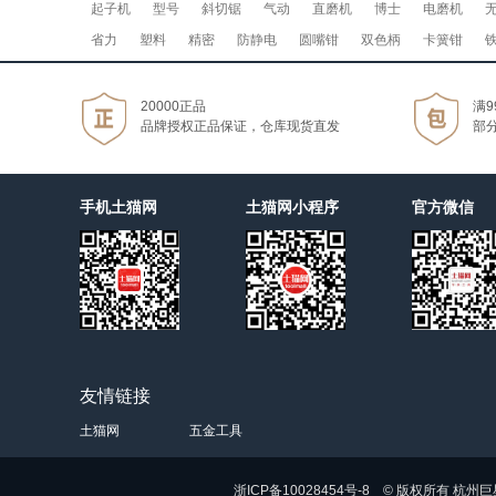
起子机
型号
斜切锯
气动
直磨机
博士
电磨机
省力
塑料
精密
防静电
圆嘴钳
双色柄
卡簧钳
20000正品
满9
品牌授权正品保证，仓库现货直发
部
手机土猫网
土猫网小程序
官方微信
友情链接
土猫网
五金工具
浙ICP备10028454号-8 © 版权所有 