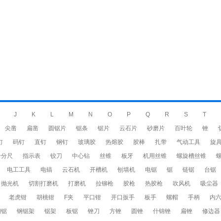
J
K
L
M
N
O
P
Q
R
S
T
尖凿
扁凿
圆锯片
锯条
锯片
云石片
砂磨片
百叶轮
锉
钉
码钉
直钉
钢钉
玻璃胶
热熔胶
胶棒
扎带
气动工具
旋
千分尺
指示表
铰刀
中心钻
丝锥
板牙
机用丝锥
螺旋槽丝锥
电工工具
电镐
云石机
开槽机
刨墙机
电锯
锯
链锯
台锯
抛光机
切割打磨机
打磨机
拉铆枪
胶枪
热胶枪
吹风机
吸尘器
老虎钳
胡桃钳
F夹
平口钳
开口扳手
板手
螺帽
手柄
内
钢锯
钢锯架
锯架
板锯
锉刀
方锉
圆锉
什锦锉
扁锉
修边器