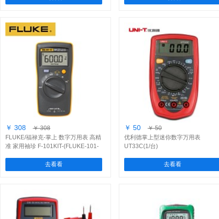
￥ 308
￥ 50
￥ 308
￥ 50
FLUKE/福禄克-掌上 数字万用表 高精
优利德掌上型迷你数字万用表
准 家用袖珍 F-101KIT-(FLUKE-101-
UT33C(1/台)
KIT)/1个
去看看
去看看