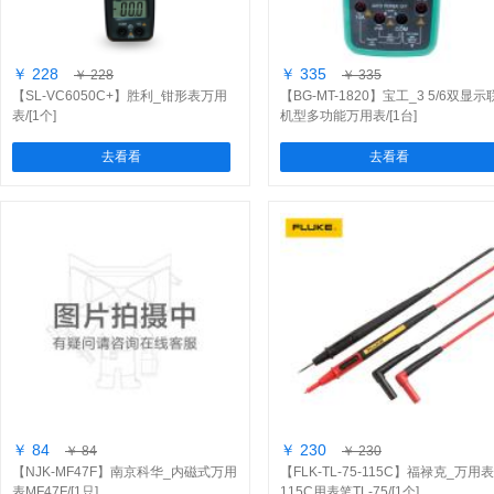
￥ 228
￥ 335
￥ 228
￥ 335
【SL-VC6050C+】胜利_钳形表万用
【BG-MT-1820】宝工_3 5/6双显示
表/[1个]
机型多功能万用表/[1台]
去看看
去看看
￥ 84
￥ 230
￥ 84
￥ 230
【NJK-MF47F】南京科华_内磁式万用
【FLK-TL-75-115C】福禄克_万用表
表MF47F/[1只]
115C用表笔TL-75/[1个]