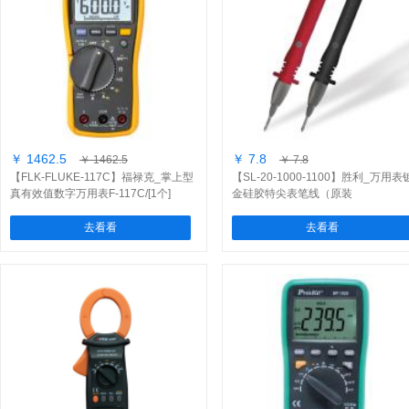
￥ 1462.5
￥ 7.8
￥ 1462.5
￥ 7.8
【FLK-FLUKE-117C】福禄克_掌上型
【SL-20-1000-1100】胜利_万用表
真有效值数字万用表F-117C/[1个]
金硅胶特尖表笔线（原装
20A/1000V/1100mm）/[1付]
去看看
去看看