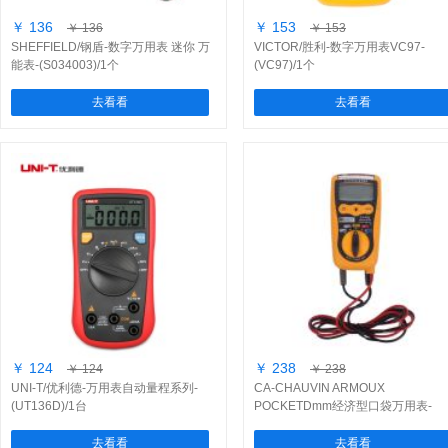
￥ 136
￥ 153
￥ 136
￥ 153
SHEFFIELD/钢盾-数字万用表 迷你 万
VICTOR/胜利-数字万用表VC97-
能表-(S034003)/1个
(VC97)/1个
去看看
去看看
￥ 124
￥ 238
￥ 124
￥ 238
UNI-T/优利德-万用表自动量程系列-
CA-CHAUVIN ARMOUX
(UT136D)/1台
POCKETDmm经济型口袋万用表-
(C.A703)/1个
去看看
去看看