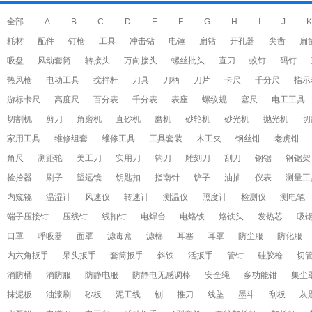
全部
A
B
C
D
E
F
G
H
I
J
K
耗材
配件
钉枪
工具
冲击钻
电锤
扁钻
开孔器
尖凿
扁
吸盘
风动套筒
转接头
万向接头
螺丝批头
直刀
蚊钉
码钉
热风枪
电动工具
搅拌杆
刀具
刀柄
刀片
卡尺
千分尺
指示
游标卡尺
高度尺
百分表
千分表
表座
螺纹规
塞尺
电工工具
切割机
剪刀
角磨机
直砂机
磨机
砂轮机
砂光机
抛光机
切
家用工具
维修组套
维修工具
工具套装
木工夹
钢丝钳
老虎钳
角尺
测距轮
美工刀
实用刀
钩刀
雕刻刀
刮刀
钢锯
钢锯架
捡拾器
刷子
望远镜
钥匙扣
指南针
铲子
油抽
仪表
测量工
内窥镜
温湿计
风速仪
转速计
测温仪
照度计
检测仪
测电笔
端子压接钳
压线钳
线扣钳
电焊台
电烙铁
烙铁头
发热芯
吸
口罩
呼吸器
面罩
滤毒盒
滤棉
耳塞
耳罩
防尘服
防化服
内六角扳手
呆头扳手
套筒扳手
斜铁
活扳手
管钳
硅胶枪
切
消防桶
消防服
防静电服
防静电无感调棒
安全绳
多功能钳
集尘
抹泥板
油漆刷
砂板
泥工线
刨
推刀
线坠
墨斗
刮板
灰