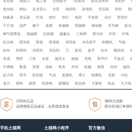
水泵钳
电缆刀
电工剪
活动扳手
T型套筒
套筒加长杆
加长杆
套丝机
铣钻
反光背心
水泵
电焊机
发电机
空压机
焊炬
割
转换器
变压器
灯泡
射灯
筒灯
电筒
手电筒
头灯
野营灯
千斤顶
葫芦
梯子
直梯
单侧梯
双侧梯
伸缩梯
关节梯
直马
燃气报警器
电磁阀
垃圾桶
摄像头
三角牌
警示柱
护栏
护角
吹尘枪
喷涂机
喷壶
喷漆枪
清洗枪
冲击扳手
刻磨机
气锯
抹布
防锈剂
润滑剂
清洗剂
刀
套筒
扳手
钻头
螺丝批
东成
博世
三角
全瓷
威克士
植绒
充电
草坪灯
手提式
不锈钢
数显
深度
游标
带表
外径
机械
精度
内径
磁性
起子机
型号
斜切锯
气动
直磨机
博士
电磨机
无刷
冲击
省力
塑料
精密
防静电
圆嘴钳
双色柄
卡簧钳
铁皮
大力钳
20000正品
满99元包邮
品牌授权正品保证，仓库现货直发
部分区域订单满9
手机土猫网
土猫网小程序
官方微信