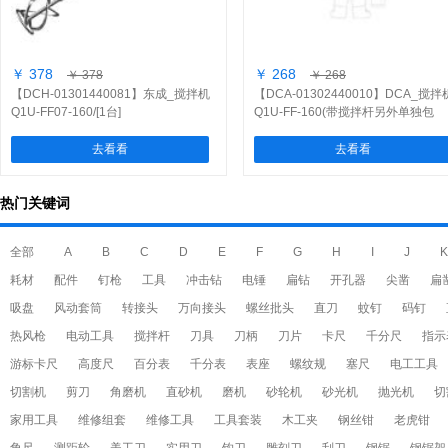
￥ 378
￥ 268
￥ 378
￥ 268
【DCH-01301440081】东成_搅拌机
【DCA-01302440010】DCA_搅拌
Q1U-FF07-160/[1台]
Q1U-FF-160(带搅拌杆另外单独包
装)/[1台]
去看看
去看看
热门关键词
全部
A
B
C
D
E
F
G
H
I
J
K
耗材
配件
钉枪
工具
冲击钻
电锤
扁钻
开孔器
尖凿
扁
吸盘
风动套筒
转接头
万向接头
螺丝批头
直刀
蚊钉
码钉
热风枪
电动工具
搅拌杆
刀具
刀柄
刀片
卡尺
千分尺
指示
游标卡尺
高度尺
百分表
千分表
表座
螺纹规
塞尺
电工工具
切割机
剪刀
角磨机
直砂机
磨机
砂轮机
砂光机
抛光机
切
家用工具
维修组套
维修工具
工具套装
木工夹
钢丝钳
老虎钳