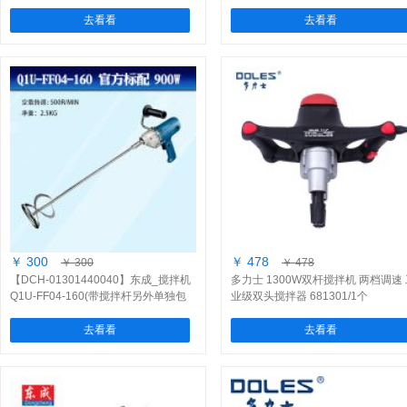
去看看
去看看
￥ 300
￥ 478
￥ 300
￥ 478
【DCH-01301440040】东成_搅拌机
多力士 1300W双杆搅拌机 两档调速
Q1U-FF04-160(带搅拌杆另外单独包
业级双头搅拌器 681301/1个
装)/[1台]
去看看
去看看