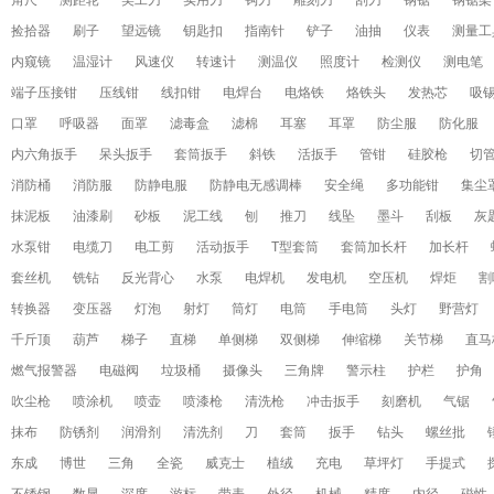
角尺
测距轮
美工刀
实用刀
钩刀
雕刻刀
刮刀
钢锯
钢锯架
捡拾器
刷子
望远镜
钥匙扣
指南针
铲子
油抽
仪表
测量工
内窥镜
温湿计
风速仪
转速计
测温仪
照度计
检测仪
测电笔
端子压接钳
压线钳
线扣钳
电焊台
电烙铁
烙铁头
发热芯
吸
口罩
呼吸器
面罩
滤毒盒
滤棉
耳塞
耳罩
防尘服
防化服
内六角扳手
呆头扳手
套筒扳手
斜铁
活扳手
管钳
硅胶枪
切
消防桶
消防服
防静电服
防静电无感调棒
安全绳
多功能钳
集尘
抹泥板
油漆刷
砂板
泥工线
刨
推刀
线坠
墨斗
刮板
灰
水泵钳
电缆刀
电工剪
活动扳手
T型套筒
套筒加长杆
加长杆
套丝机
铣钻
反光背心
水泵
电焊机
发电机
空压机
焊炬
割
转换器
变压器
灯泡
射灯
筒灯
电筒
手电筒
头灯
野营灯
千斤顶
葫芦
梯子
直梯
单侧梯
双侧梯
伸缩梯
关节梯
直马
燃气报警器
电磁阀
垃圾桶
摄像头
三角牌
警示柱
护栏
护角
吹尘枪
喷涂机
喷壶
喷漆枪
清洗枪
冲击扳手
刻磨机
气锯
抹布
防锈剂
润滑剂
清洗剂
刀
套筒
扳手
钻头
螺丝批
东成
博世
三角
全瓷
威克士
植绒
充电
草坪灯
手提式