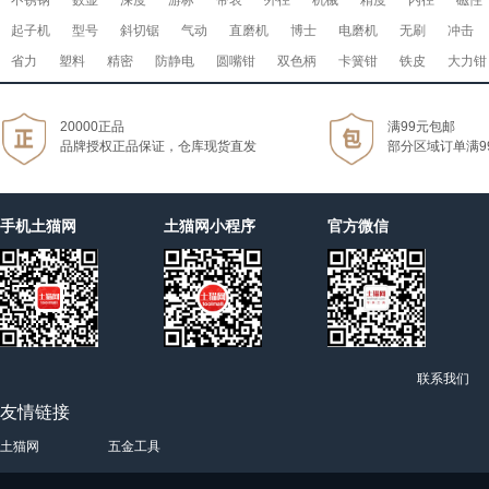
不锈钢
数显
深度
游标
带表
外径
机械
精度
内径
磁性
起子机
型号
斜切锯
气动
直磨机
博士
电磨机
无刷
冲击
省力
塑料
精密
防静电
圆嘴钳
双色柄
卡簧钳
铁皮
大力钳
20000正品
满99元包邮
品牌授权正品保证，仓库现货直发
部分区域订单满9
手机土猫网
土猫网小程序
官方微信
联系我们
友情链接
土猫网
五金工具