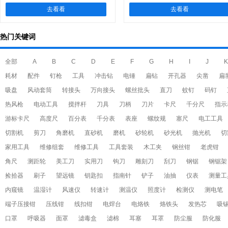
去看看
去看看
热门关键词
全部
A
B
C
D
E
F
G
H
I
J
K
耗材
配件
钉枪
工具
冲击钻
电锤
扁钻
开孔器
尖凿
扁
吸盘
风动套筒
转接头
万向接头
螺丝批头
直刀
蚊钉
码钉
热风枪
电动工具
搅拌杆
刀具
刀柄
刀片
卡尺
千分尺
指示
游标卡尺
高度尺
百分表
千分表
表座
螺纹规
塞尺
电工工具
切割机
剪刀
角磨机
直砂机
磨机
砂轮机
砂光机
抛光机
切
家用工具
维修组套
维修工具
工具套装
木工夹
钢丝钳
老虎钳
角尺
测距轮
美工刀
实用刀
钩刀
雕刻刀
刮刀
钢锯
钢锯架
捡拾器
刷子
望远镜
钥匙扣
指南针
铲子
油抽
仪表
测量工
内窥镜
温湿计
风速仪
转速计
测温仪
照度计
检测仪
测电笔
端子压接钳
压线钳
线扣钳
电焊台
电烙铁
烙铁头
发热芯
吸
口罩
呼吸器
面罩
滤毒盒
滤棉
耳塞
耳罩
防尘服
防化服