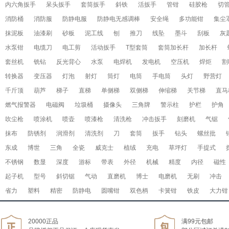
内六角扳手
呆头扳手
套筒扳手
斜铁
活扳手
管钳
硅胶枪
切
消防桶
消防服
防静电服
防静电无感调棒
安全绳
多功能钳
集尘
抹泥板
油漆刷
砂板
泥工线
刨
推刀
线坠
墨斗
刮板
灰
水泵钳
电缆刀
电工剪
活动扳手
T型套筒
套筒加长杆
加长杆
套丝机
铣钻
反光背心
水泵
电焊机
发电机
空压机
焊炬
割
转换器
变压器
灯泡
射灯
筒灯
电筒
手电筒
头灯
野营灯
千斤顶
葫芦
梯子
直梯
单侧梯
双侧梯
伸缩梯
关节梯
直马
燃气报警器
电磁阀
垃圾桶
摄像头
三角牌
警示柱
护栏
护角
吹尘枪
喷涂机
喷壶
喷漆枪
清洗枪
冲击扳手
刻磨机
气锯
抹布
防锈剂
润滑剂
清洗剂
刀
套筒
扳手
钻头
螺丝批
东成
博世
三角
全瓷
威克士
植绒
充电
草坪灯
手提式
不锈钢
数显
深度
游标
带表
外径
机械
精度
内径
磁性
起子机
型号
斜切锯
气动
直磨机
博士
电磨机
无刷
冲击
省力
塑料
精密
防静电
圆嘴钳
双色柄
卡簧钳
铁皮
大力钳
20000正品
满99元包邮