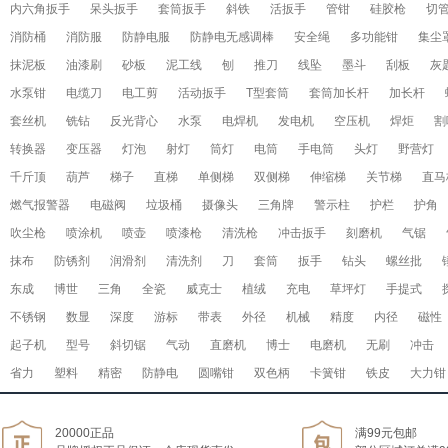
内六角扳手
呆头扳手
套筒扳手
斜铁
活扳手
管钳
硅胶枪
切
消防桶
消防服
防静电服
防静电无感调棒
安全绳
多功能钳
集尘
抹泥板
油漆刷
砂板
泥工线
刨
推刀
线坠
墨斗
刮板
灰
水泵钳
电缆刀
电工剪
活动扳手
T型套筒
套筒加长杆
加长杆
套丝机
铣钻
反光背心
水泵
电焊机
发电机
空压机
焊炬
割
转换器
变压器
灯泡
射灯
筒灯
电筒
手电筒
头灯
野营灯
千斤顶
葫芦
梯子
直梯
单侧梯
双侧梯
伸缩梯
关节梯
直马
燃气报警器
电磁阀
垃圾桶
摄像头
三角牌
警示柱
护栏
护角
吹尘枪
喷涂机
喷壶
喷漆枪
清洗枪
冲击扳手
刻磨机
气锯
抹布
防锈剂
润滑剂
清洗剂
刀
套筒
扳手
钻头
螺丝批
东成
博世
三角
全瓷
威克士
植绒
充电
草坪灯
手提式
不锈钢
数显
深度
游标
带表
外径
机械
精度
内径
磁性
起子机
型号
斜切锯
气动
直磨机
博士
电磨机
无刷
冲击
省力
塑料
精密
防静电
圆嘴钳
双色柄
卡簧钳
铁皮
大力钳
20000正品
满99元包邮