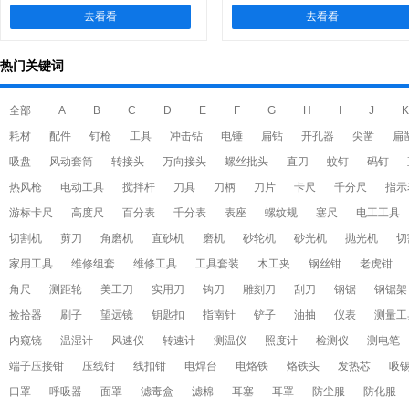
去看看
去看看
热门关键词
全部
A
B
C
D
E
F
G
H
I
J
K
耗材
配件
钉枪
工具
冲击钻
电锤
扁钻
开孔器
尖凿
扁
吸盘
风动套筒
转接头
万向接头
螺丝批头
直刀
蚊钉
码钉
热风枪
电动工具
搅拌杆
刀具
刀柄
刀片
卡尺
千分尺
指示
游标卡尺
高度尺
百分表
千分表
表座
螺纹规
塞尺
电工工具
切割机
剪刀
角磨机
直砂机
磨机
砂轮机
砂光机
抛光机
切
家用工具
维修组套
维修工具
工具套装
木工夹
钢丝钳
老虎钳
角尺
测距轮
美工刀
实用刀
钩刀
雕刻刀
刮刀
钢锯
钢锯架
捡拾器
刷子
望远镜
钥匙扣
指南针
铲子
油抽
仪表
测量工
内窥镜
温湿计
风速仪
转速计
测温仪
照度计
检测仪
测电笔
端子压接钳
压线钳
线扣钳
电焊台
电烙铁
烙铁头
发热芯
吸
口罩
呼吸器
面罩
滤毒盒
滤棉
耳塞
耳罩
防尘服
防化服