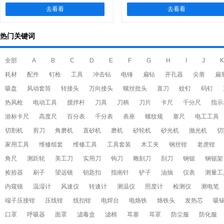
去看看
去看看
热门关键词
全部
A
B
C
D
E
F
G
H
I
J
K
耗材
配件
钉枪
工具
冲击钻
电锤
扁钻
开孔器
尖凿
扁
吸盘
风动套筒
转接头
万向接头
螺丝批头
直刀
蚊钉
码钉
热风枪
电动工具
搅拌杆
刀具
刀柄
刀片
卡尺
千分尺
指示
游标卡尺
高度尺
百分表
千分表
表座
螺纹规
塞尺
电工工具
切割机
剪刀
角磨机
直砂机
磨机
砂轮机
砂光机
抛光机
切
家用工具
维修组套
维修工具
工具套装
木工夹
钢丝钳
老虎钳
角尺
测距轮
美工刀
实用刀
钩刀
雕刻刀
刮刀
钢锯
钢锯架
捡拾器
刷子
望远镜
钥匙扣
指南针
铲子
油抽
仪表
测量工
内窥镜
温湿计
风速仪
转速计
测温仪
照度计
检测仪
测电笔
端子压接钳
压线钳
线扣钳
电焊台
电烙铁
烙铁头
发热芯
吸
口罩
呼吸器
面罩
滤毒盒
滤棉
耳塞
耳罩
防尘服
防化服