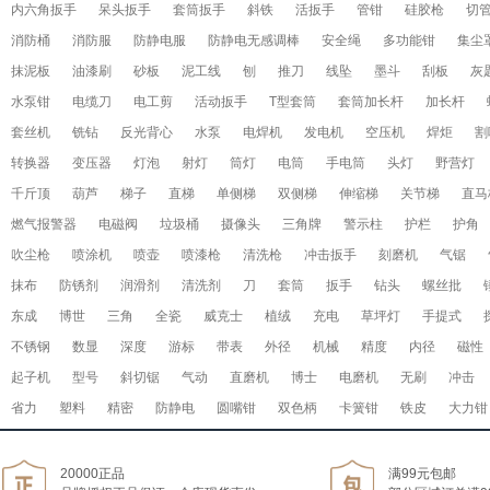
内六角扳手
呆头扳手
套筒扳手
斜铁
活扳手
管钳
硅胶枪
切
消防桶
消防服
防静电服
防静电无感调棒
安全绳
多功能钳
集尘
抹泥板
油漆刷
砂板
泥工线
刨
推刀
线坠
墨斗
刮板
灰
水泵钳
电缆刀
电工剪
活动扳手
T型套筒
套筒加长杆
加长杆
套丝机
铣钻
反光背心
水泵
电焊机
发电机
空压机
焊炬
割
转换器
变压器
灯泡
射灯
筒灯
电筒
手电筒
头灯
野营灯
千斤顶
葫芦
梯子
直梯
单侧梯
双侧梯
伸缩梯
关节梯
直马
燃气报警器
电磁阀
垃圾桶
摄像头
三角牌
警示柱
护栏
护角
吹尘枪
喷涂机
喷壶
喷漆枪
清洗枪
冲击扳手
刻磨机
气锯
抹布
防锈剂
润滑剂
清洗剂
刀
套筒
扳手
钻头
螺丝批
东成
博世
三角
全瓷
威克士
植绒
充电
草坪灯
手提式
不锈钢
数显
深度
游标
带表
外径
机械
精度
内径
磁性
起子机
型号
斜切锯
气动
直磨机
博士
电磨机
无刷
冲击
省力
塑料
精密
防静电
圆嘴钳
双色柄
卡簧钳
铁皮
大力钳
20000正品
满99元包邮