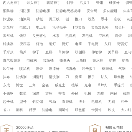
内六角扳手
呆头扳手
套筒扳手
斜铁
活扳手
管钳
硅胶枪
切
消防桶
消防服
防静电服
防静电无感调棒
安全绳
多功能钳
集尘
抹泥板
油漆刷
砂板
泥工线
刨
推刀
线坠
墨斗
刮板
灰
水泵钳
电缆刀
电工剪
活动扳手
T型套筒
套筒加长杆
加长杆
套丝机
铣钻
反光背心
水泵
电焊机
发电机
空压机
焊炬
割
转换器
变压器
灯泡
射灯
筒灯
电筒
手电筒
头灯
野营灯
千斤顶
葫芦
梯子
直梯
单侧梯
双侧梯
伸缩梯
关节梯
直马
燃气报警器
电磁阀
垃圾桶
摄像头
三角牌
警示柱
护栏
护角
吹尘枪
喷涂机
喷壶
喷漆枪
清洗枪
冲击扳手
刻磨机
气锯
抹布
防锈剂
润滑剂
清洗剂
刀
套筒
扳手
钻头
螺丝批
东成
博世
三角
全瓷
威克士
植绒
充电
草坪灯
手提式
不锈钢
数显
深度
游标
带表
外径
机械
精度
内径
磁性
起子机
型号
斜切锯
气动
直磨机
博士
电磨机
无刷
冲击
省力
塑料
精密
防静电
圆嘴钳
双色柄
卡簧钳
铁皮
大力钳
20000正品
满99元包邮