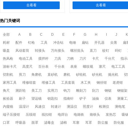
去看看
去看看
热门关键词
全部
A
B
C
D
E
F
G
H
I
J
K
耗材
配件
钉枪
工具
冲击钻
电锤
扁钻
开孔器
尖凿
扁
吸盘
风动套筒
转接头
万向接头
螺丝批头
直刀
蚊钉
码钉
热风枪
电动工具
搅拌杆
刀具
刀柄
刀片
卡尺
千分尺
指示
游标卡尺
高度尺
百分表
千分表
表座
螺纹规
塞尺
电工工具
切割机
剪刀
角磨机
直砂机
磨机
砂轮机
砂光机
抛光机
切
家用工具
维修组套
维修工具
工具套装
木工夹
钢丝钳
老虎钳
角尺
测距轮
美工刀
实用刀
钩刀
雕刻刀
刮刀
钢锯
钢锯架
捡拾器
刷子
望远镜
钥匙扣
指南针
铲子
油抽
仪表
测量工
内窥镜
温湿计
风速仪
转速计
测温仪
照度计
检测仪
测电笔
端子压接钳
压线钳
线扣钳
电焊台
电烙铁
烙铁头
发热芯
吸
口罩
呼吸器
面罩
滤毒盒
滤棉
耳塞
耳罩
防尘服
防化服