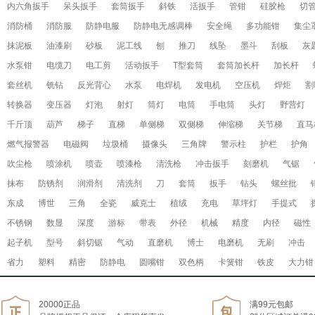
内六角扳手
呆头扳手
套筒扳手
斜铁
活扳手
管钳
硅胶枪
切
消防桶
消防服
防静电服
防静电无感调棒
安全绳
多功能钳
集尘
抹泥板
油漆刷
砂板
泥工线
刨
推刀
线坠
墨斗
刮板
灰
水泵钳
电缆刀
电工剪
活动扳手
T型套筒
套筒加长杆
加长杆
套丝机
铣钻
反光背心
水泵
电焊机
发电机
空压机
焊炬
割
转换器
变压器
灯泡
射灯
筒灯
电筒
手电筒
头灯
野营灯
千斤顶
葫芦
梯子
直梯
单侧梯
双侧梯
伸缩梯
关节梯
直马
燃气报警器
电磁阀
垃圾桶
摄像头
三角牌
警示柱
护栏
护角
吹尘枪
喷涂机
喷壶
喷漆枪
清洗枪
冲击扳手
刻磨机
气锯
抹布
防锈剂
润滑剂
清洗剂
刀
套筒
扳手
钻头
螺丝批
东成
博世
三角
全瓷
威克士
植绒
充电
草坪灯
手提式
不锈钢
数显
深度
游标
带表
外径
机械
精度
内径
磁性
起子机
型号
斜切锯
气动
直磨机
博士
电磨机
无刷
冲击
省力
塑料
精密
防静电
圆嘴钳
双色柄
卡簧钳
铁皮
大力钳
20000正品
满99元包邮