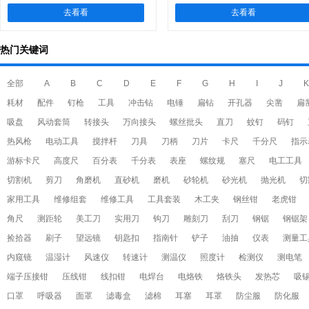
去看看
去看看
热门关键词
全部
A
B
C
D
E
F
G
H
I
J
K
耗材
配件
钉枪
工具
冲击钻
电锤
扁钻
开孔器
尖凿
扁
吸盘
风动套筒
转接头
万向接头
螺丝批头
直刀
蚊钉
码钉
热风枪
电动工具
搅拌杆
刀具
刀柄
刀片
卡尺
千分尺
指示
游标卡尺
高度尺
百分表
千分表
表座
螺纹规
塞尺
电工工具
切割机
剪刀
角磨机
直砂机
磨机
砂轮机
砂光机
抛光机
切
家用工具
维修组套
维修工具
工具套装
木工夹
钢丝钳
老虎钳
角尺
测距轮
美工刀
实用刀
钩刀
雕刻刀
刮刀
钢锯
钢锯架
捡拾器
刷子
望远镜
钥匙扣
指南针
铲子
油抽
仪表
测量工
内窥镜
温湿计
风速仪
转速计
测温仪
照度计
检测仪
测电笔
端子压接钳
压线钳
线扣钳
电焊台
电烙铁
烙铁头
发热芯
吸
口罩
呼吸器
面罩
滤毒盒
滤棉
耳塞
耳罩
防尘服
防化服