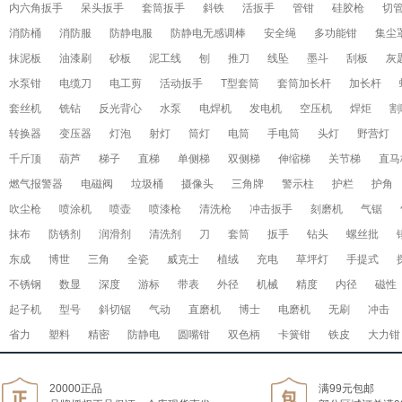
内六角扳手
呆头扳手
套筒扳手
斜铁
活扳手
管钳
硅胶枪
切
消防桶
消防服
防静电服
防静电无感调棒
安全绳
多功能钳
集尘
抹泥板
油漆刷
砂板
泥工线
刨
推刀
线坠
墨斗
刮板
灰
水泵钳
电缆刀
电工剪
活动扳手
T型套筒
套筒加长杆
加长杆
套丝机
铣钻
反光背心
水泵
电焊机
发电机
空压机
焊炬
割
转换器
变压器
灯泡
射灯
筒灯
电筒
手电筒
头灯
野营灯
千斤顶
葫芦
梯子
直梯
单侧梯
双侧梯
伸缩梯
关节梯
直马
燃气报警器
电磁阀
垃圾桶
摄像头
三角牌
警示柱
护栏
护角
吹尘枪
喷涂机
喷壶
喷漆枪
清洗枪
冲击扳手
刻磨机
气锯
抹布
防锈剂
润滑剂
清洗剂
刀
套筒
扳手
钻头
螺丝批
东成
博世
三角
全瓷
威克士
植绒
充电
草坪灯
手提式
不锈钢
数显
深度
游标
带表
外径
机械
精度
内径
磁性
起子机
型号
斜切锯
气动
直磨机
博士
电磨机
无刷
冲击
省力
塑料
精密
防静电
圆嘴钳
双色柄
卡簧钳
铁皮
大力钳
20000正品
满99元包邮