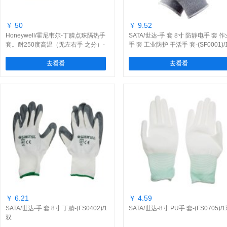
￥ 50
￥ 9.52
Honeywell/霍尼韦尔-丁腈点珠隔热手
SATA/世达-手 套 8寸 防静电手 套 作
套。耐250度高温（无左右手 之分）-
手 套 工业防护 干活手 套-(SF0001)/
(51/7147)/1双
副
去看看
去看看
￥ 6.21
￥ 4.59
SATA/世达-手 套 8寸 丁腈-(FS0402)/1
SATA/世达-8寸 PU手 套-(FS0705)/
双