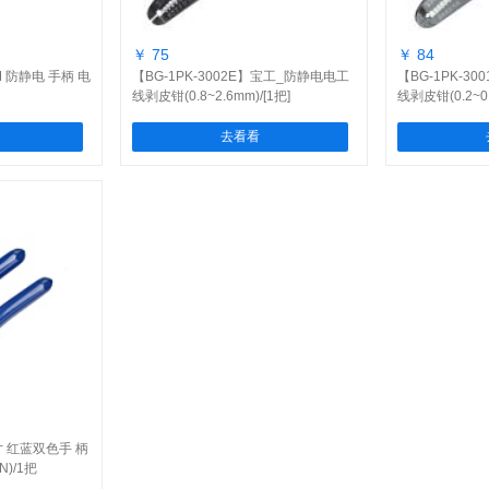
￥ 75
￥ 84
MM 防静电 手柄 电
【BG-1PK-3002E】宝工_防静电电工
【BG-1PK-3
线剥皮钳(0.8~2.6mm)/[1把]
线剥皮钳(0.2~0.
去看看
寸 红蓝双色手 柄
N)/1把