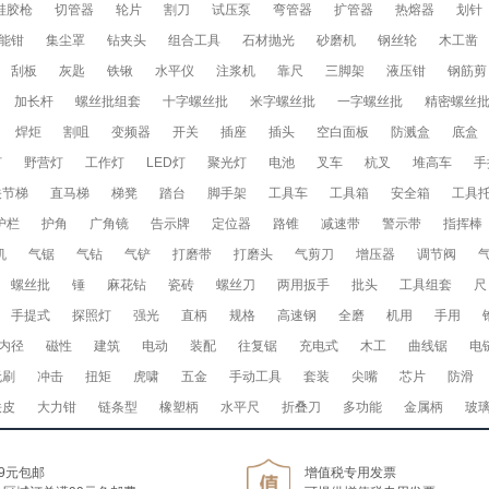
硅胶枪
切管器
轮片
割刀
试压泵
弯管器
扩管器
热熔器
划针
能钳
集尘罩
钻夹头
组合工具
石材抛光
砂磨机
钢丝轮
木工凿
刮板
灰匙
铁锹
水平仪
注浆机
靠尺
三脚架
液压钳
钢筋剪
加长杆
螺丝批组套
十字螺丝批
米字螺丝批
一字螺丝批
精密螺丝
焊炬
割咀
变频器
开关
插座
插头
空白面板
防溅盒
底盒
灯
野营灯
工作灯
LED灯
聚光灯
电池
叉车
杭叉
堆高车
手
关节梯
直马梯
梯凳
踏台
脚手架
工具车
工具箱
安全箱
工具
护栏
护角
广角镜
告示牌
定位器
路锥
减速带
警示带
指挥棒
机
气锯
气钻
气铲
打磨带
打磨头
气剪刀
增压器
调节阀
螺丝批
锤
麻花钻
瓷砖
螺丝刀
两用扳手
批头
工具组套
尺
手提式
探照灯
强光
直柄
规格
高速钢
全磨
机用
手用
内径
磁性
建筑
电动
装配
往复锯
充电式
木工
曲线锯
电
无刷
冲击
扭矩
虎啸
五金
手动工具
套装
尖嘴
芯片
防滑
铁皮
大力钳
链条型
橡塑柄
水平尺
折叠刀
多功能
金属柄
玻
9元包邮
增值税专用发票