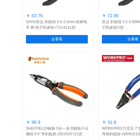
￥ 63.75
￥ 72.85
SATA/世达-剥线钳 0.8-2.6mm 防静电
世达 剥线钳 0.2-0.8
手 柄 电子剥皮钳-(75141)/1把
子剥皮钳/1把
去看看
去看看
￥ 96.9
￥ 31.8
SHEFFIELD/钢盾-5合一多功能电子尖
WORKPRO/万克宝-7
嘴钳 8寸 带剥线剪-(S035057)/1把
弯柄剥线钳-(W091019