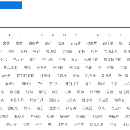
J
K
L
M
N
O
P
Q
R
S
T
尖凿
扁凿
圆锯片
锯条
锯片
云石片
砂磨片
百叶轮
锉
钉
码钉
直钉
钢钉
玻璃胶
热熔胶
胶棒
扎带
气动工具
旋
千分尺
指示表
铰刀
中心钻
丝锥
板牙
机用丝锥
螺旋槽丝锥
电工工具
电镐
云石机
开槽机
刨墙机
电锯
锯
链锯
台锯
抛光机
切割打磨机
打磨机
拉铆枪
胶枪
热胶枪
吹风机
吸尘器
老虎钳
胡桃钳
F夹
平口钳
开口扳手
板手
螺帽
手柄
内
钢锯
钢锯架
锯架
板锯
锉刀
方锉
圆锉
什锦锉
扁锉
修边器
仪表
测量工具
焊接工具
测距仪
万用表
钳形表
示波器
相序表
仪
测电笔
胶带
镊子
放大镜
弹簧钩
调整器
吸笔
吹尘球
发热芯
吸锡器
焊锡丝
松香
熔锡炉
焊锡条
剥线钳
手腕带
酒
服
防化服
雨衣
手套
鞋
速差器
安全带
防毒面具
沙袋
液压