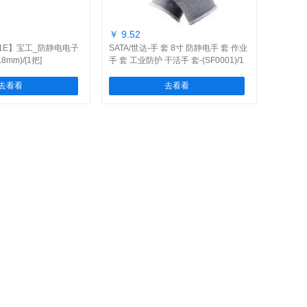
￥ 9.52
001E】宝工_防静电电子
SATA/世达-手 套 8寸 防静电手 套 作业
8mm)/[1把]
手 套 工业防护 干活手 套-(SF0001)/1
副
去看看
去看看