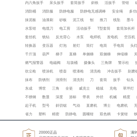
内六角扳手
呆头扳手
套筒扳手
斜铁
活扳手
管钳
消防桶
消防服
防静电服
防静电无感调棒
安全绳
多功
抹泥板
油漆刷
砂板
泥工线
刨
推刀
线坠
墨斗
水泵钳
电缆刀
电工剪
活动扳手
T型套筒
套筒加长杆
套丝机
铣钻
反光背心
水泵
电焊机
发电机
空压机
转换器
变压器
灯泡
射灯
筒灯
电筒
手电筒
头
千斤顶
葫芦
梯子
直梯
单侧梯
双侧梯
伸缩梯
燃气报警器
电磁阀
垃圾桶
摄像头
三角牌
警示柱
吹尘枪
喷涂机
喷壶
喷漆枪
清洗枪
冲击扳手
刻磨
抹布
防锈剂
润滑剂
清洗剂
刀
套筒
扳手
钻头
东成
博世
三角
全瓷
威克士
植绒
充电
草坪灯
不锈钢
数显
深度
游标
带表
外径
机械
精度
起子机
型号
斜切锯
气动
直磨机
博士
电磨机
省力
塑料
精密
防静电
圆嘴钳
双色柄
卡簧钳
20000正品
满9