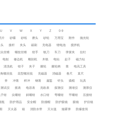
U
V
W
X
Y
Z
0-9
切片
砂碟
砂纸
磨头
砂轮
万用宝
附件
抛光轮
具头
接杆
夹头
碳刷
充电器
锂电池
搅拌机
螺尖丝锥
螺纹丝锥
绞手
铣刀
车刀
弹簧夹
拉钉
电刨
修边机
雕刻机
木铣
电钻
起子
磁力钻
清洗机
钳子
夹子
棘轮
棘轮柄
凿
电讯工具
六角螺丝批
花型螺丝批
充磁器
消磁器
卷尺
直尺
斧
冲凿
样冲
钢凿
扁錾
钎头
撬棍
玩具
测试仪
摇表
电容表
兆欧表
探测仪
测堵仪
测厚仪
电子钳
尖嘴钳
斜嘴钳
水口钳
弯嘴钳
平嘴钳
压接钳
精瓶
防护用品
安全帽
防撞帽
防护眼镜
眼镜
护目镜
剪
灭火器
箱
消防水带
灭火毯
烟雾弹
防爆套筒