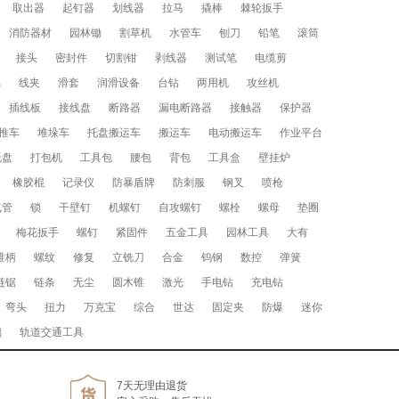
取出器
起钉器
划线器
拉马
撬棒
棘轮扳手
消防器材
园林锄
割草机
水管车
刨刀
铅笔
滚筒
接头
密封件
切割钳
剥线器
测试笔
电缆剪
批
线夹
滑套
润滑设备
台钻
两用机
攻丝机
插线板
接线盘
断路器
漏电断路器
接触器
保护器
推车
堆垛车
托盘搬运车
搬运车
电动搬运车
作业平台
托盘
打包机
工具包
腰包
背包
工具盒
壁挂炉
橡胶棍
记录仪
防暴盾牌
防刺服
钢叉
喷枪
气管
锁
干壁钉
机螺钉
自攻螺钉
螺栓
螺母
垫圈
梅花扳手
螺钉
紧固件
五金工具
园林工具
大有
锥柄
螺纹
修复
立铣刀
合金
钨钢
数控
弹簧
链锯
链条
无尘
圆木锥
激光
手电钻
充电钻
弯头
扭力
万克宝
综合
世达
固定夹
防爆
迷你
璃
轨道交通工具
7天无理由退货