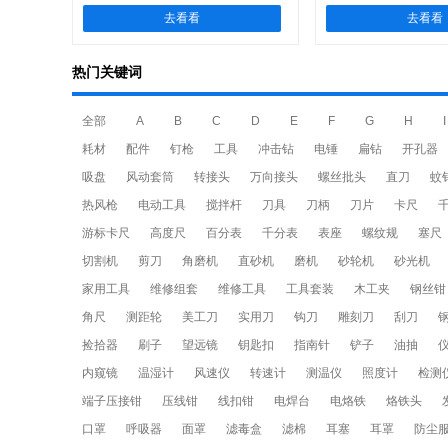
去看看
去看看
热门关键词
全部
A
B
C
D
E
F
G
H
I
耗材
配件
钉枪
工具
冲击钻
电锤
扁钻
开孔器
吸盘
风动套筒
转接头
万向接头
螺丝批头
直刀
蚊
热风枪
电动工具
搅拌杆
刀具
刀柄
刀片
卡尺
游标卡尺
高度尺
百分表
千分表
表座
螺纹规
塞尺
切割机
剪刀
角磨机
直砂机
磨机
砂轮机
砂光机
家用工具
维修组套
维修工具
工具套装
木工夹
钢丝钳
角尺
测距轮
美工刀
实用刀
钩刀
雕刻刀
刮刀
捡拾器
刷子
望远镜
钥匙扣
指南针
铲子
油抽
内窥镜
温湿计
风速仪
转速计
测温仪
照度计
检测
端子压接钳
压线钳
线扣钳
电焊台
电烙铁
烙铁头
口罩
呼吸器
面罩
滤毒盒
滤棉
耳塞
耳罩
防尘