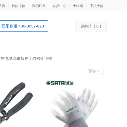
采购
我的报价
我的订单
会员中心
土猫网
手机土猫
联系客服 400-9057-828
购物车 (
0
)
防静电剥线钳就在土猫网企业购
更多 >