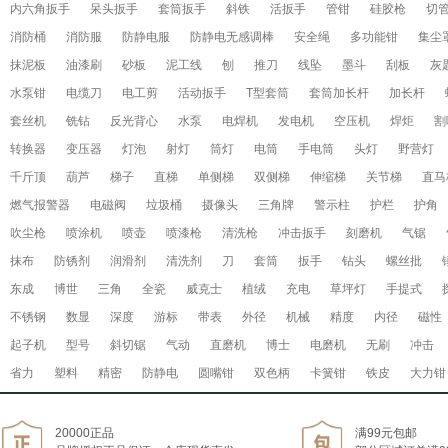
内六角扳手
呆头扳手
套筒扳手
斜铁
活扳手
管钳
硅胶枪
切
消防桶
消防服
防静电服
防静电无感调棒
安全绳
多功能钳
集尘
抹泥板
油漆刷
砂板
泥工线
刨
推刀
线坠
墨斗
刮板
灰
水泵钳
电缆刀
电工剪
活动扳手
T型套筒
套筒加长杆
加长杆
套丝机
铣钻
反光背心
水泵
电焊机
发电机
空压机
焊炬
割
转换器
变压器
灯泡
射灯
筒灯
电筒
手电筒
头灯
野营灯
千斤顶
葫芦
梯子
直梯
单侧梯
双侧梯
伸缩梯
关节梯
直马
燃气报警器
电磁阀
垃圾桶
摄像头
三角牌
警示柱
护栏
护角
吹尘枪
喷涂机
喷壶
喷漆枪
清洗枪
冲击扳手
刻磨机
气锯
抹布
防锈剂
润滑剂
清洗剂
刀
套筒
扳手
钻头
螺丝批
东成
博世
三角
全瓷
威克士
植绒
充电
草坪灯
手提式
不锈钢
数显
深度
游标
带表
外径
机械
精度
内径
磁性
起子机
型号
斜切锯
气动
直磨机
博士
电磨机
无刷
冲击
省力
塑料
精密
防静电
圆嘴钳
双色柄
卡簧钳
铁皮
大力钳
20000正品
满99元包邮