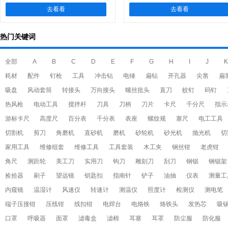
去看看
去看看
热门关键词
全部
A
B
C
D
E
F
G
H
I
J
K
耗材
配件
钉枪
工具
冲击钻
电锤
扁钻
开孔器
尖凿
扁
吸盘
风动套筒
转接头
万向接头
螺丝批头
直刀
蚊钉
码钉
热风枪
电动工具
搅拌杆
刀具
刀柄
刀片
卡尺
千分尺
指示
游标卡尺
高度尺
百分表
千分表
表座
螺纹规
塞尺
电工工具
切割机
剪刀
角磨机
直砂机
磨机
砂轮机
砂光机
抛光机
切
家用工具
维修组套
维修工具
工具套装
木工夹
钢丝钳
老虎钳
角尺
测距轮
美工刀
实用刀
钩刀
雕刻刀
刮刀
钢锯
钢锯架
捡拾器
刷子
望远镜
钥匙扣
指南针
铲子
油抽
仪表
测量工
内窥镜
温湿计
风速仪
转速计
测温仪
照度计
检测仪
测电笔
端子压接钳
压线钳
线扣钳
电焊台
电烙铁
烙铁头
发热芯
吸
口罩
呼吸器
面罩
滤毒盒
滤棉
耳塞
耳罩
防尘服
防化服