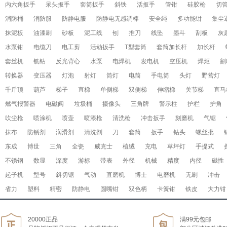
内六角扳手
呆头扳手
套筒扳手
斜铁
活扳手
管钳
硅胶枪
切
消防桶
消防服
防静电服
防静电无感调棒
安全绳
多功能钳
集尘
抹泥板
油漆刷
砂板
泥工线
刨
推刀
线坠
墨斗
刮板
灰
水泵钳
电缆刀
电工剪
活动扳手
T型套筒
套筒加长杆
加长杆
套丝机
铣钻
反光背心
水泵
电焊机
发电机
空压机
焊炬
割
转换器
变压器
灯泡
射灯
筒灯
电筒
手电筒
头灯
野营灯
千斤顶
葫芦
梯子
直梯
单侧梯
双侧梯
伸缩梯
关节梯
直马
燃气报警器
电磁阀
垃圾桶
摄像头
三角牌
警示柱
护栏
护角
吹尘枪
喷涂机
喷壶
喷漆枪
清洗枪
冲击扳手
刻磨机
气锯
抹布
防锈剂
润滑剂
清洗剂
刀
套筒
扳手
钻头
螺丝批
东成
博世
三角
全瓷
威克士
植绒
充电
草坪灯
手提式
不锈钢
数显
深度
游标
带表
外径
机械
精度
内径
磁性
起子机
型号
斜切锯
气动
直磨机
博士
电磨机
无刷
冲击
省力
塑料
精密
防静电
圆嘴钳
双色柄
卡簧钳
铁皮
大力钳
20000正品
满99元包邮