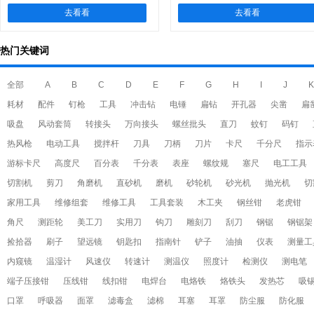
去看看
去看看
热门关键词
全部
A
B
C
D
E
F
G
H
I
J
K
耗材
配件
钉枪
工具
冲击钻
电锤
扁钻
开孔器
尖凿
扁
吸盘
风动套筒
转接头
万向接头
螺丝批头
直刀
蚊钉
码钉
热风枪
电动工具
搅拌杆
刀具
刀柄
刀片
卡尺
千分尺
指示
游标卡尺
高度尺
百分表
千分表
表座
螺纹规
塞尺
电工工具
切割机
剪刀
角磨机
直砂机
磨机
砂轮机
砂光机
抛光机
切
家用工具
维修组套
维修工具
工具套装
木工夹
钢丝钳
老虎钳
角尺
测距轮
美工刀
实用刀
钩刀
雕刻刀
刮刀
钢锯
钢锯架
捡拾器
刷子
望远镜
钥匙扣
指南针
铲子
油抽
仪表
测量工
内窥镜
温湿计
风速仪
转速计
测温仪
照度计
检测仪
测电笔
端子压接钳
压线钳
线扣钳
电焊台
电烙铁
烙铁头
发热芯
吸
口罩
呼吸器
面罩
滤毒盒
滤棉
耳塞
耳罩
防尘服
防化服