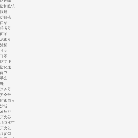
防撞帽
防护眼镜
眼镜
护目镜
口罩
呼吸器
面罩
滤毒盒
滤棉
耳塞
耳罩
防尘服
防化服
雨衣
手套
鞋
速差器
安全带
防毒面具
沙袋
液压剪
灭火器
消防水带
灭火毯
烟雾弹