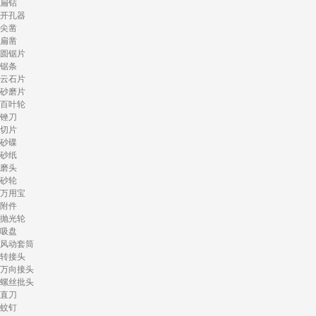
扁钻
开孔器
尖凿
扁凿
圆锯片
锯条
云石片
砂磨片
百叶轮
锉刀
切片
砂碟
砂纸
磨头
砂轮
万用宝
附件
抛光轮
吸盘
风动套筒
转接头
万向接头
螺丝批头
直刀
蚊钉