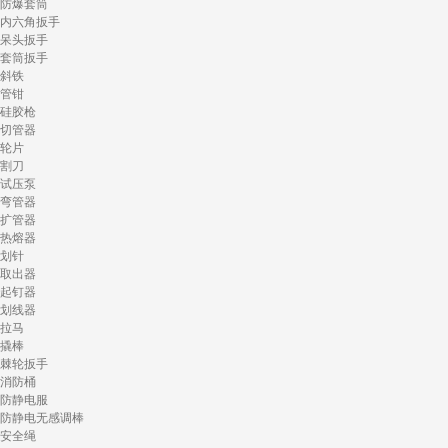
防爆套筒
内六角扳手
呆头扳手
套筒扳手
斜铁
管钳
硅胶枪
切管器
轮片
割刀
试压泵
弯管器
扩管器
热熔器
划针
取出器
起钉器
划线器
拉马
撬棒
棘轮扳手
消防桶
防静电服
防静电无感调棒
安全绳