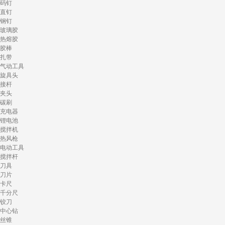
码钉
直钉
钢钉
玻璃胶
热熔胶
胶棒
扎带
气动工具
旋具头
接杆
夹头
碳刷
充电器
锂电池
搅拌机
热风枪
电动工具
搅拌杆
刀具
刀片
卡尺
千分尺
铰刀
中心钻
丝锥