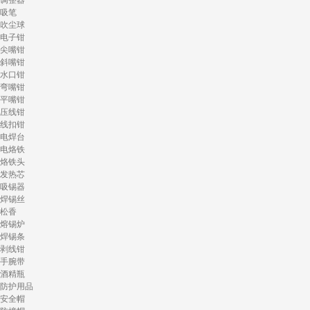
调整器
吸笔
吹尘球
电子钳
尖嘴钳
斜嘴钳
水口钳
弯嘴钳
平嘴钳
压线钳
线扣钳
电焊台
电烙铁
烙铁头
发热芯
吸锡器
焊锡丝
松香
熔锡炉
焊锡条
剥线钳
手腕带
酒精瓶
防护用品
安全帽