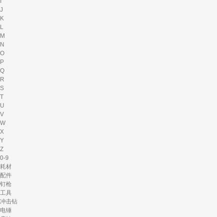
I
J
K
L
M
N
O
P
Q
R
S
T
U
V
W
X
Y
Z
0-9
耗材
配件
钉枪
工具
冲击钻
电锤