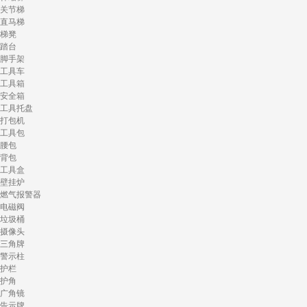
关节梯
直马梯
梯凳
踏台
脚手架
工具车
工具箱
安全箱
工具托盘
打包机
工具包
腰包
背包
工具盒
壁挂炉
燃气报警器
电磁阀
垃圾桶
摄像头
三角牌
警示柱
护栏
护角
广角镜
告示牌