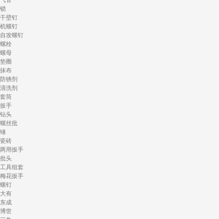
气管
锁
干壁钉
机螺钉
自攻螺钉
螺栓
螺母
垫圈
抹布
防锈剂
清洗剂
套筒
扳手
钻头
螺丝批
锤
瓷砖
两用扳手
批头
工具组套
梅花扳手
螺钉
大有
东成
博世