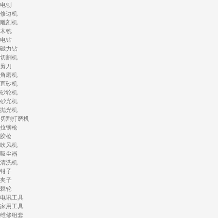
电刨
修边机
雕刻机
木铣
电钻
磁力钻
切割机
剪刀
角磨机
直砂机
砂轮机
砂光机
抛光机
切割打磨机
拉铆枪
胶枪
吹风机
吸尘器
清洗机
钳子
夹子
棘轮
电讯工具
家用工具
维修组套