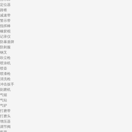
定位器
路锥
减速带
警示带
指挥棒
橡胶棍
记录仪
防暴盾牌
防刺服
钢叉
吹尘枪
喷涂机
喷壶
喷漆枪
清洗枪
冲击扳手
刻磨机
气锯
气钻
气铲
打磨带
打磨头
增压器
调节阀