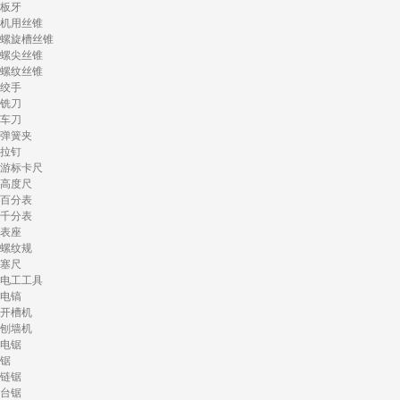
板牙
机用丝锥
螺旋槽丝锥
螺尖丝锥
螺纹丝锥
绞手
铣刀
车刀
弹簧夹
拉钉
游标卡尺
高度尺
百分表
千分表
表座
螺纹规
塞尺
电工工具
电镐
开槽机
刨墙机
电锯
锯
链锯
台锯