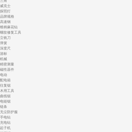
三角
威克士
探照灯
品牌规格
高速钢
锥柄麻花钻
螺纹修复工具
立铣刀
弹簧
深度尺
游标
机械
精密测量
磁性器件
电动
配电箱
往复锯
木用工具
曲线锯
电链锯
链条
无尘防护服
手电钻
充电钻
起子机