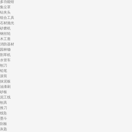
多功能钳
集尘罩
钻夹头
组合工具
石材抛光
砂磨机
钢丝轮
木工凿
消防器材
园林锄
割草机
水管车
刨刀
铅笔
滚筒
抹泥板
油漆刷
砂板
泥工线
刨具
推刀
线坠
墨斗
刮板
灰匙