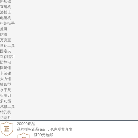
斜切锯
直磨机
漆博士
电磨机
扭矩扳手
虎啸
防滑
万克宝
世达工具
固定夹
迷你嘴钳
防静电
圆嘴钳
卡簧钳
大力钳
链条型
水平尺
折叠刀
多功能
汽修工具
钻孔机
切割片
20000正品
品牌授权正品保证，仓库现货直发
满99元包邮