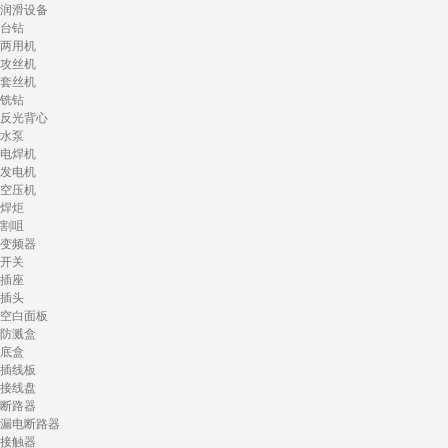
润滑设备
台钻
两用机
攻丝机
套丝机
铣钻
反光背心
水泵
电焊机
发电机
空压机
焊炬
割咀
变频器
开关
插座
插头
空白面板
防溅盒
底盒
插线板
接线盘
断路器
漏电断路器
接触器