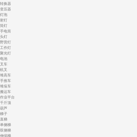
转换器
变压器
灯泡
射灯
筒灯
手电筒
头灯
野营灯
工作灯
聚光灯
电池
叉车
杭叉
堆高车
手推车
堆垛车
搬运车
作业平台
千斤顶
葫芦
梯子
直梯
单侧梯
双侧梯
伸缩梯