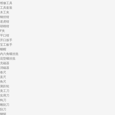
维修工具
工具套装
木工夹
钢丝钳
老虎钳
胡桃钳
F夹
平口钳
开口扳手
宝工板手
螺帽
内六角螺丝批
花型螺丝批
充磁器
消磁器
卷尺
直尺
角尺
测距轮
美工刀
实用刀
钩刀
雕刻刀
刮刀
钢锯