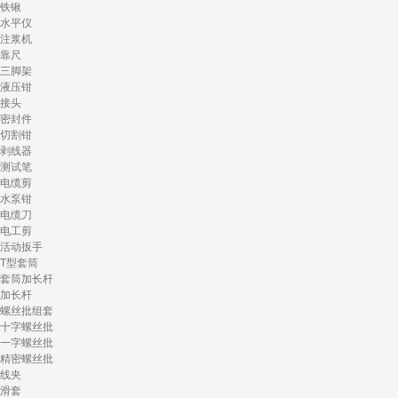
铁锹
水平仪
注浆机
靠尺
三脚架
液压钳
接头
密封件
切割钳
剥线器
测试笔
电缆剪
水泵钳
电缆刀
电工剪
活动扳手
T型套筒
套筒加长杆
加长杆
螺丝批组套
十字螺丝批
一字螺丝批
精密螺丝批
线夹
滑套