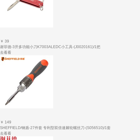
￥ 39
谢菲德-3开多功能小刀K7003ALEDC小工具-(J0020161)/1把
去看看
￥ 149
SHEFFIELD/钢盾-27件套 专利型双倍速棘轮螺丝刀-(S056510)/1套
去看看