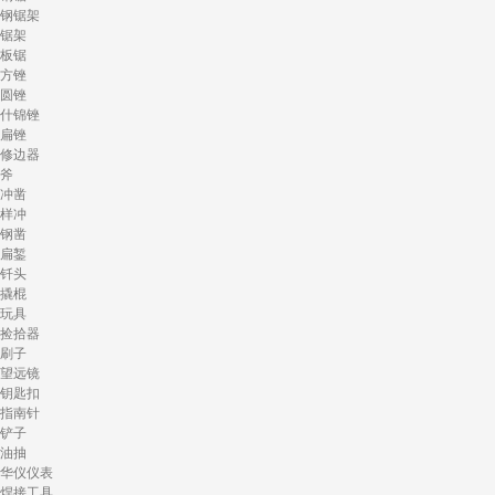
钢锯架
锯架
板锯
方锉
圆锉
什锦锉
扁锉
修边器
斧
冲凿
样冲
钢凿
扁錾
钎头
撬棍
玩具
捡拾器
刷子
望远镜
钥匙扣
指南针
铲子
油抽
华仪仪表
焊接工具