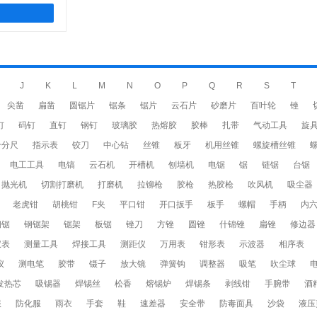
J
K
L
M
N
O
P
Q
R
S
T
尖凿
扁凿
圆锯片
锯条
锯片
云石片
砂磨片
百叶轮
锉
钉
码钉
直钉
钢钉
玻璃胶
热熔胶
胶棒
扎带
气动工具
旋
千分尺
指示表
铰刀
中心钻
丝锥
板牙
机用丝锥
螺旋槽丝锥
电工工具
电镐
云石机
开槽机
刨墙机
电锯
锯
链锯
台锯
抛光机
切割打磨机
打磨机
拉铆枪
胶枪
热胶枪
吹风机
吸尘器
老虎钳
胡桃钳
F夹
平口钳
开口扳手
板手
螺帽
手柄
内
钢锯
钢锯架
锯架
板锯
锉刀
方锉
圆锉
什锦锉
扁锉
修边器
仪表
测量工具
焊接工具
测距仪
万用表
钳形表
示波器
相序表
仪
测电笔
胶带
镊子
放大镜
弹簧钩
调整器
吸笔
吹尘球
发热芯
吸锡器
焊锡丝
松香
熔锡炉
焊锡条
剥线钳
手腕带
酒
服
防化服
雨衣
手套
鞋
速差器
安全带
防毒面具
沙袋
液压