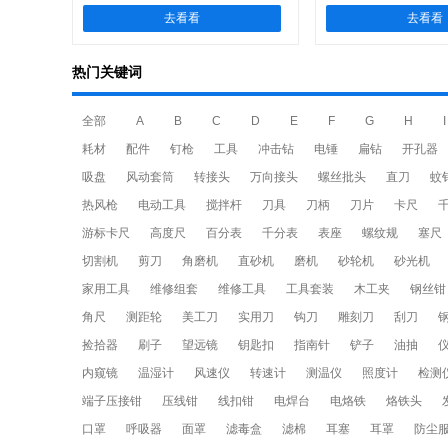
去看看
去看看
热门关键词
全部
A
B
C
D
E
F
G
H
I
耗材
配件
钉枪
工具
冲击钻
电锤
扁钻
开孔器
吸盘
风动套筒
转接头
万向接头
螺丝批头
直刀
蚊
热风枪
电动工具
搅拌杆
刀具
刀柄
刀片
卡尺
游标卡尺
高度尺
百分表
千分表
表座
螺纹规
塞尺
切割机
剪刀
角磨机
直砂机
磨机
砂轮机
砂光机
家用工具
维修组套
维修工具
工具套装
木工夹
钢丝钳
角尺
测距轮
美工刀
实用刀
钩刀
雕刻刀
刮刀
捡拾器
刷子
望远镜
钥匙扣
指南针
铲子
油抽
内窥镜
温湿计
风速仪
转速计
测温仪
照度计
检测
端子压接钳
压线钳
线扣钳
电焊台
电烙铁
烙铁头
口罩
呼吸器
面罩
滤毒盒
滤棉
耳塞
耳罩
防尘