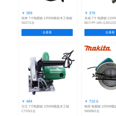
￥ 389
￥ 378
锐奇 7寸电圆锯 1350W新款木工电锯
东成-7寸 电圆锯 110
5637/1台
M1Y-FF-185-(130122
去看看
去看看
￥ 484
￥ 710.6
日立 7寸电圆锯 1050W圆盘木工锯
牧田 电圆锯 1050W圆
C7SS/1台
5806B/1台