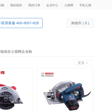
采购
我的报价
我的订单
会员中心
土猫网
手机土猫
联系客服 400-9057-828
购物车 (
0
)
圆锯就在土猫网企业购
更多 >