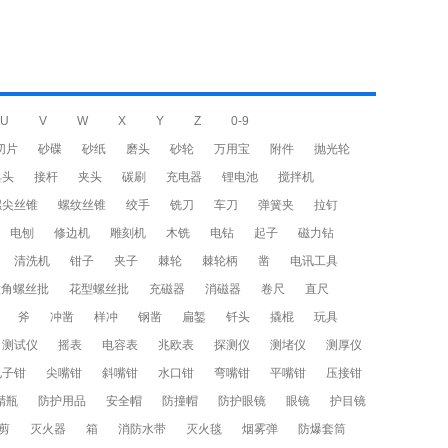
U
V
W
X
Y
Z
0-9
切片
砂碟
砂纸
磨头
砂轮
万用宝
附件
抛光轮
具头
接杆
夹头
碳刷
充电器
锂电池
搅拌机
螺尖丝锥
螺纹丝锥
绞手
铣刀
车刀
弹簧夹
拉钉
电刨
修边机
雕刻机
木铣
电钻
起子
磁力钻
清洗机
钳子
夹子
棘轮
棘轮柄
凿
电讯工具
六角螺丝批
花型螺丝批
充磁器
消磁器
卷尺
直尺
斧
冲凿
样冲
钢凿
扁錾
钎头
撬棍
玩具
测试仪
摇表
电容表
兆欧表
探测仪
测堵仪
测厚仪
电子钳
尖嘴钳
斜嘴钳
水口钳
弯嘴钳
平嘴钳
压接钳
精瓶
防护用品
安全帽
防撞帽
防护眼镜
眼镜
护目镜
剪
灭火器
箱
消防水带
灭火毯
烟雾弹
防爆套筒