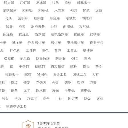
取出器
起钉器
划线器
拉马
撬棒
棘轮扳手
消防器材
园林锄
割草机
水管车
刨刀
铅笔
滚筒
接头
密封件
切割钳
剥线器
测试笔
电缆剪
批
线夹
滑套
润滑设备
台钻
两用机
攻丝机
插线板
接线盘
断路器
漏电断路器
接触器
保护器
推车
堆垛车
托盘搬运车
搬运车
电动搬运车
作业平台
托盘
打包机
工具包
腰包
背包
工具盒
壁挂炉
橡胶棍
记录仪
防暴盾牌
防刺服
钢叉
喷枪
气管
锁
干壁钉
机螺钉
自攻螺钉
螺栓
螺母
垫圈
梅花扳手
螺钉
紧固件
五金工具
园林工具
大有
锥柄
螺纹
修复
立铣刀
合金
钨钢
数控
弹簧
链锯
链条
无尘
圆木锥
激光
手电钻
充电钻
弯头
扭力
万克宝
综合
世达
固定夹
防爆
迷你
璃
轨道交通工具
7天无理由退货