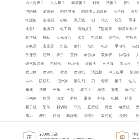
内六角扳手
呆头扳手
套筒扳手
斜铁
活扳手
管钳
消防桶
消防服
防静电服
防静电无感调棒
安全绳
多功
抹泥板
油漆刷
砂板
泥工线
刨
推刀
线坠
墨斗
水泵钳
电缆刀
电工剪
活动扳手
T型套筒
套筒加长杆
套丝机
铣钻
反光背心
水泵
电焊机
发电机
空压机
转换器
变压器
灯泡
射灯
筒灯
电筒
手电筒
头
千斤顶
葫芦
梯子
直梯
单侧梯
双侧梯
伸缩梯
燃气报警器
电磁阀
垃圾桶
摄像头
三角牌
警示柱
吹尘枪
喷涂机
喷壶
喷漆枪
清洗枪
冲击扳手
刻磨
抹布
防锈剂
润滑剂
清洗剂
刀
套筒
扳手
钻头
东成
博世
三角
全瓷
威克士
植绒
充电
草坪灯
不锈钢
数显
深度
游标
带表
外径
机械
精度
起子机
型号
斜切锯
气动
直磨机
博士
电磨机
省力
塑料
精密
防静电
圆嘴钳
双色柄
卡簧钳
20000正品
满9