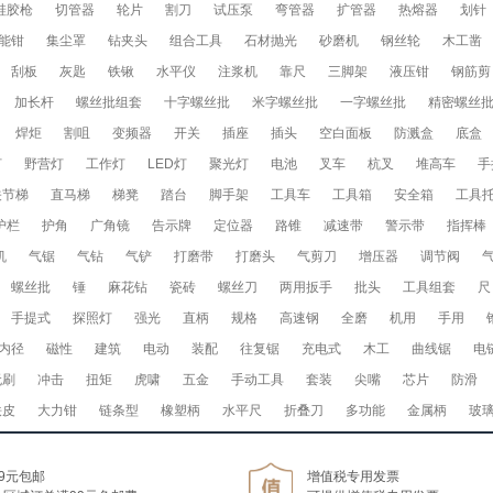
硅胶枪
切管器
轮片
割刀
试压泵
弯管器
扩管器
热熔器
划针
能钳
集尘罩
钻夹头
组合工具
石材抛光
砂磨机
钢丝轮
木工凿
刮板
灰匙
铁锹
水平仪
注浆机
靠尺
三脚架
液压钳
钢筋剪
加长杆
螺丝批组套
十字螺丝批
米字螺丝批
一字螺丝批
精密螺丝
焊炬
割咀
变频器
开关
插座
插头
空白面板
防溅盒
底盒
灯
野营灯
工作灯
LED灯
聚光灯
电池
叉车
杭叉
堆高车
手
关节梯
直马梯
梯凳
踏台
脚手架
工具车
工具箱
安全箱
工具
护栏
护角
广角镜
告示牌
定位器
路锥
减速带
警示带
指挥棒
机
气锯
气钻
气铲
打磨带
打磨头
气剪刀
增压器
调节阀
螺丝批
锤
麻花钻
瓷砖
螺丝刀
两用扳手
批头
工具组套
尺
手提式
探照灯
强光
直柄
规格
高速钢
全磨
机用
手用
内径
磁性
建筑
电动
装配
往复锯
充电式
木工
曲线锯
电
无刷
冲击
扭矩
虎啸
五金
手动工具
套装
尖嘴
芯片
防滑
铁皮
大力钳
链条型
橡塑柄
水平尺
折叠刀
多功能
金属柄
玻
9元包邮
增值税专用发票