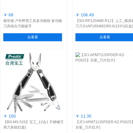
￥ 68
￥ 106.49
谢菲德 户外野营工具多功能钳 多功能
【SG-RP1204M0-R12】上工_模具
刀具组合万能扳手
刀刀片(AP1604M2)R0.6(10片)/[1盒]
去看看
去看看
￥ 150
￥ 11.35
【BG-MS-526】宝工_12合1 不锈钢万
【JCI-APMT1135PDER-KZ-PG025
用刀具组/[1套]
京瓷_刀片/[1片]