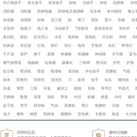
内六角扳手
呆头扳手
套筒扳手
斜铁
活扳手
管钳
硅胶枪
切
消防桶
消防服
防静电服
防静电无感调棒
安全绳
多功能钳
集尘
抹泥板
油漆刷
砂板
泥工线
刨
推刀
线坠
墨斗
刮板
灰
水泵钳
电缆刀
电工剪
活动扳手
T型套筒
套筒加长杆
加长杆
套丝机
铣钻
反光背心
水泵
电焊机
发电机
空压机
焊炬
割
转换器
变压器
灯泡
射灯
筒灯
电筒
手电筒
头灯
野营灯
千斤顶
葫芦
梯子
直梯
单侧梯
双侧梯
伸缩梯
关节梯
直马
燃气报警器
电磁阀
垃圾桶
摄像头
三角牌
警示柱
护栏
护角
吹尘枪
喷涂机
喷壶
喷漆枪
清洗枪
冲击扳手
刻磨机
气锯
抹布
防锈剂
润滑剂
清洗剂
刀
套筒
扳手
钻头
螺丝批
东成
博世
三角
全瓷
威克士
植绒
充电
草坪灯
手提式
不锈钢
数显
深度
游标
带表
外径
机械
精度
内径
磁性
起子机
型号
斜切锯
气动
直磨机
博士
电磨机
无刷
冲击
省力
塑料
精密
防静电
圆嘴钳
双色柄
卡簧钳
铁皮
大力钳
20000正品
满99元包邮