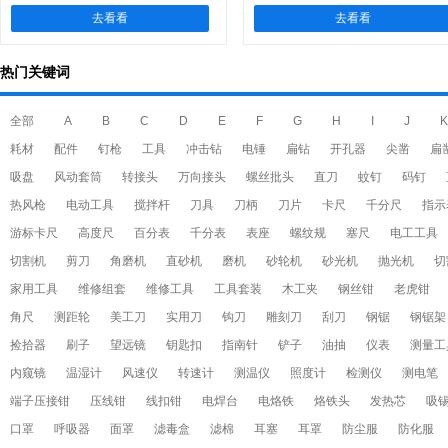
去看看
去看看
热门关键词
全部
A
B
C
D
E
F
G
H
I
J
K
耗材
配件
钉枪
工具
冲击钻
电锤
扁钻
开孔器
尖凿
扁
吸盘
风动套筒
转接头
万向接头
螺丝批头
直刀
蚊钉
码钉
热风枪
电动工具
搅拌杆
刀具
刀柄
刀片
卡尺
千分尺
指示
游标卡尺
高度尺
百分表
千分表
表座
螺纹规
塞尺
电工工具
切割机
剪刀
角磨机
直砂机
磨机
砂轮机
砂光机
抛光机
切
家用工具
维修组套
维修工具
工具套装
木工夹
钢丝钳
老虎钳
角尺
测距轮
美工刀
实用刀
钩刀
雕刻刀
刮刀
钢锯
钢锯架
捡拾器
刷子
望远镜
钥匙扣
指南针
铲子
油抽
仪表
测量工
内窥镜
温湿计
风速仪
转速计
测温仪
照度计
检测仪
测电笔
端子压接钳
压线钳
线扣钳
电焊台
电烙铁
烙铁头
发热芯
吸
口罩
呼吸器
面罩
滤毒盒
滤棉
耳塞
耳罩
防尘服
防化服