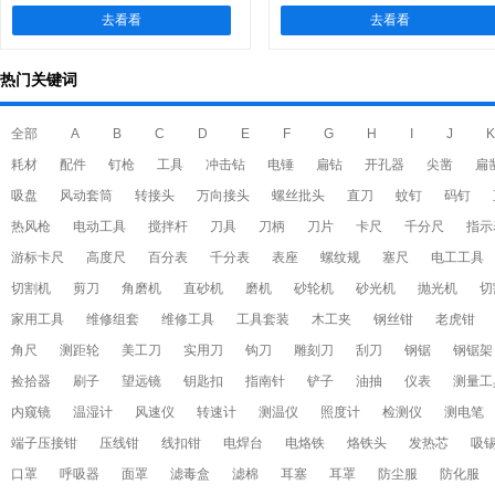
去看看
去看看
热门关键词
全部
A
B
C
D
E
F
G
H
I
J
K
耗材
配件
钉枪
工具
冲击钻
电锤
扁钻
开孔器
尖凿
扁
吸盘
风动套筒
转接头
万向接头
螺丝批头
直刀
蚊钉
码钉
热风枪
电动工具
搅拌杆
刀具
刀柄
刀片
卡尺
千分尺
指示
游标卡尺
高度尺
百分表
千分表
表座
螺纹规
塞尺
电工工具
切割机
剪刀
角磨机
直砂机
磨机
砂轮机
砂光机
抛光机
切
家用工具
维修组套
维修工具
工具套装
木工夹
钢丝钳
老虎钳
角尺
测距轮
美工刀
实用刀
钩刀
雕刻刀
刮刀
钢锯
钢锯架
捡拾器
刷子
望远镜
钥匙扣
指南针
铲子
油抽
仪表
测量工
内窥镜
温湿计
风速仪
转速计
测温仪
照度计
检测仪
测电笔
端子压接钳
压线钳
线扣钳
电焊台
电烙铁
烙铁头
发热芯
吸
口罩
呼吸器
面罩
滤毒盒
滤棉
耳塞
耳罩
防尘服
防化服