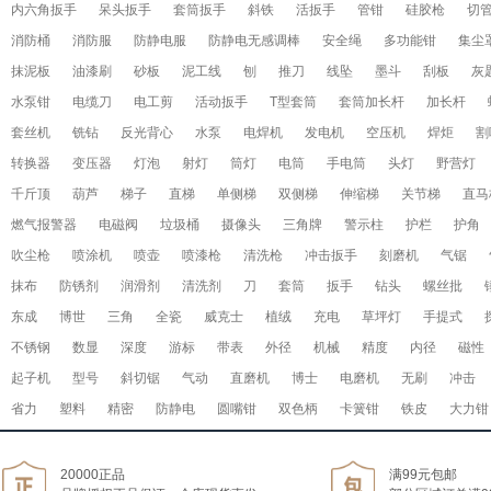
内六角扳手
呆头扳手
套筒扳手
斜铁
活扳手
管钳
硅胶枪
切
消防桶
消防服
防静电服
防静电无感调棒
安全绳
多功能钳
集尘
抹泥板
油漆刷
砂板
泥工线
刨
推刀
线坠
墨斗
刮板
灰
水泵钳
电缆刀
电工剪
活动扳手
T型套筒
套筒加长杆
加长杆
套丝机
铣钻
反光背心
水泵
电焊机
发电机
空压机
焊炬
割
转换器
变压器
灯泡
射灯
筒灯
电筒
手电筒
头灯
野营灯
千斤顶
葫芦
梯子
直梯
单侧梯
双侧梯
伸缩梯
关节梯
直马
燃气报警器
电磁阀
垃圾桶
摄像头
三角牌
警示柱
护栏
护角
吹尘枪
喷涂机
喷壶
喷漆枪
清洗枪
冲击扳手
刻磨机
气锯
抹布
防锈剂
润滑剂
清洗剂
刀
套筒
扳手
钻头
螺丝批
东成
博世
三角
全瓷
威克士
植绒
充电
草坪灯
手提式
不锈钢
数显
深度
游标
带表
外径
机械
精度
内径
磁性
起子机
型号
斜切锯
气动
直磨机
博士
电磨机
无刷
冲击
省力
塑料
精密
防静电
圆嘴钳
双色柄
卡簧钳
铁皮
大力钳
20000正品
满99元包邮